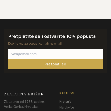
Pretplatite se i ostvarite 10% popusta
Dobijte kod za popust odmah na email.
Pretplati se
ZLATARNA KRIŽEK
KATALOG
Prstenje
Zlatarstvo od 1935. godine.
Velika Gorica, Hrvatska.
Narukvice