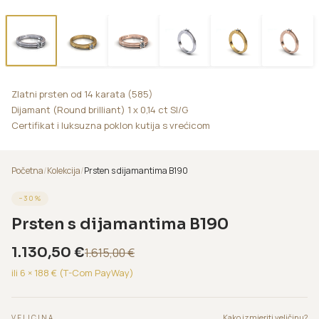
Zlatni prsten od 14 karata (585)
Dijamant (Round brilliant) 1 x 0,14 ct SI/G
Certifikat i luksuzna poklon kutija s vrećicom
Početna
/
Kolekcija
/
Prsten s dijamantima B190
−
30
%
Prsten s dijamantima B190
1.130,50
€
1.615,00
€
ili 6 ×
188
€ (T-Com PayWay)
Kako izmjeriti veličinu?
VELICINA