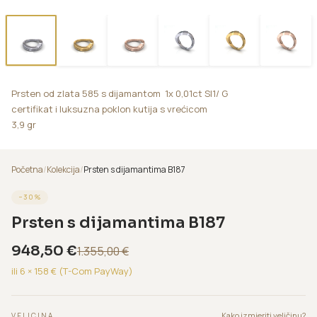
Prsten od zlata 585 s dijamantom 1x 0,01ct SI1/ G
certifikat i luksuzna poklon kutija s vrećicom
3,9 gr
Početna
/
Kolekcija
/
Prsten s dijamantima B187
−
30
%
Prsten s dijamantima B187
948,50
€
1.355,00
€
ili 6 ×
158
€ (T-Com PayWay)
Kako izmjeriti veličinu?
VELICINA