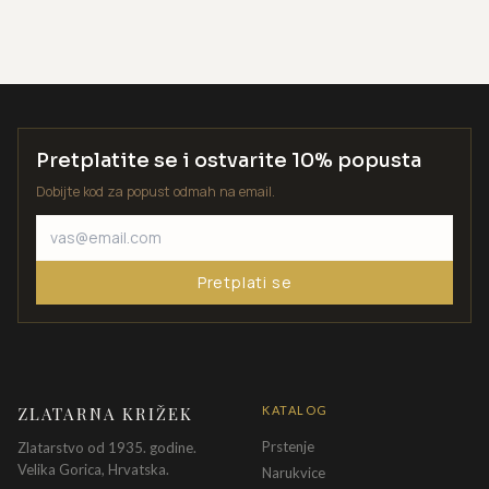
Pretplatite se i ostvarite 10% popusta
Dobijte kod za popust odmah na email.
Pretplati se
ZLATARNA KRIŽEK
KATALOG
Prstenje
Zlatarstvo od 1935. godine.
Velika Gorica, Hrvatska.
Narukvice