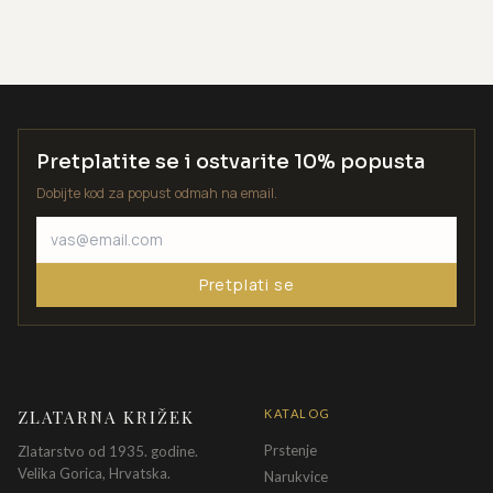
Pretplatite se i ostvarite 10% popusta
Dobijte kod za popust odmah na email.
Pretplati se
ZLATARNA KRIŽEK
KATALOG
Prstenje
Zlatarstvo od 1935. godine.
Velika Gorica, Hrvatska.
Narukvice