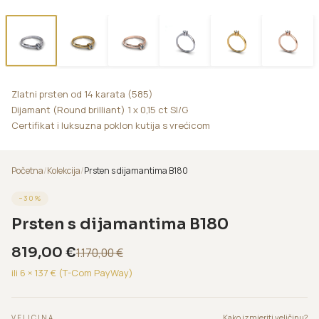
Zlatni prsten od 14 karata (585)
Dijamant (Round brilliant) 1 x 0,15 ct SI/G
Certifikat i luksuzna poklon kutija s vrećicom
Početna
/
Kolekcija
/
Prsten s dijamantima B180
−
30
%
Prsten s dijamantima B180
819,00
€
1.170,00
€
ili 6 ×
137
€ (T-Com PayWay)
Kako izmjeriti veličinu?
VELICINA