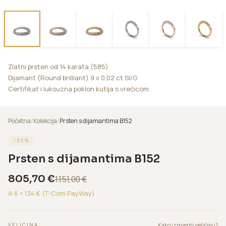
Zlatni prsten od 14 karata (585)
Dijamant (Round brilliant) 9 x 0,02 ct SI/G
Certifikat i luksuzna poklon kutija s vrećicom
Početna
/
Kolekcija
/
Prsten s dijamantima B152
−
30
%
Prsten s dijamantima B152
805,70
€
1.151,00
€
ili 6 ×
134
€ (T-Com PayWay)
Kako izmjeriti veličinu?
VELICINA