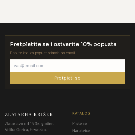
Pretplatite se i ostvarite 10% popusta
Dobijte kod za popust odmah na email.
Pretplati se
ZLATARNA KRIŽEK
KATALOG
Prstenje
Zlatarstvo od 1935. godine.
Velika Gorica, Hrvatska.
Narukvice