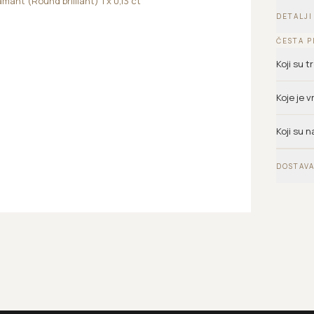
mant (Round brilliant) 1 x 0,13 ct
DETALJI
ČESTA P
Koji su 
Koje je 
Koji su n
DOSTAVA