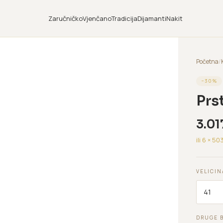
Zaručničko
Vjenčano
Tradicija
Dijamanti
Nakit
Početna
/
−
30
%
Prs
3.01
ili 6 ×
50
VELICIN
DRUGE 