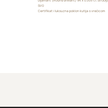
Dijamant (Round brilliant) 94 x 0,005 ct SI/GDija
SI/G
Certifikat i luksuzna poklon kutija s vrećicom