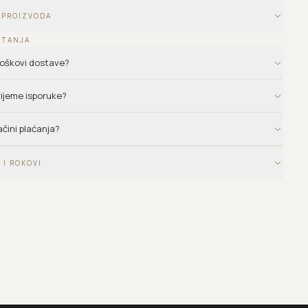
 PROIZVODA
ITANJA
troškovi dostave?
vrijeme isporuke?
ačini plaćanja?
 I ROKOVI