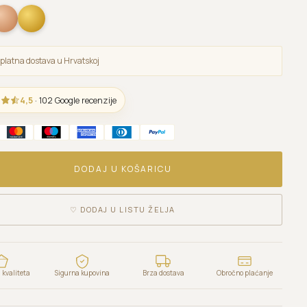
platna dostava u Hrvatskoj
4,5
· 102 Google recenzije
DODAJ U KOŠARICU
♡
DODAJ U LISTU ŽELJA
kvaliteta
Sigurna kupovina
Brza dostava
Obročno plaćanje