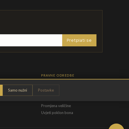
Pretplati se
PRAVNE ODREDBE
Pravila privatnosti
Samo nužni
Postavke
Opći uvjeti
t
Uvjeti povrata
Promjena veličine
Uvjeti poklon bona