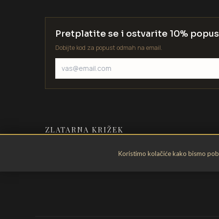
Pretplatite se i ostvarite 10% popus
Dobijte kod za popust odmah na email.
ZLATARNA KRIŽEK
Zlatarstvo od 1935. godine. Velika
Koristimo kolačiće kako bismo pobol
Gorica, Hrvatska.