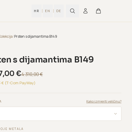
|
|
HR
EN
DE
Kolekcija
/
Prsten s dijamantima B149
ten s dijamantima B149
7,00
€
4.310,00
€
3
€ (T-Com PayWay)
Kako izmjeriti veličinu?
A
BOJE METALA