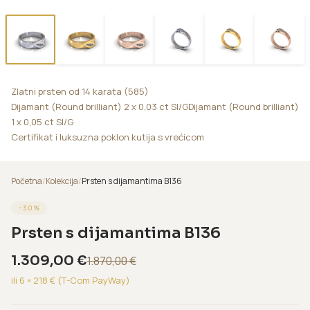
Zlatni prsten od 14 karata (585)
Dijamant (Round brilliant) 2 x 0,03 ct SI/GDijamant (Round brilliant)
1 x 0,05 ct SI/G
Certifikat i luksuzna poklon kutija s vrećicom
Početna
/
Kolekcija
/
Prsten s dijamantima B136
−
30
%
Prsten s dijamantima B136
1.309,00
€
1.870,00
€
ili 6 ×
218
€ (T-Com PayWay)