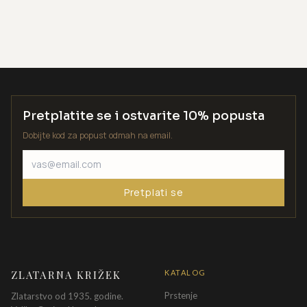
Pretplatite se i ostvarite 10% popusta
Dobijte kod za popust odmah na email.
Pretplati se
ZLATARNA KRIŽEK
KATALOG
Prstenje
Zlatarstvo od 1935. godine.