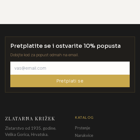
Pretplatite se i ostvarite 10% popusta
Dobijte kod za popust odmah na email.
Pretplati se
ZLATARNA KRIŽEK
KATALOG
Prstenje
Zlatarstvo od 1935. godine.
Velika Gorica, Hrvatska.
Narukvice