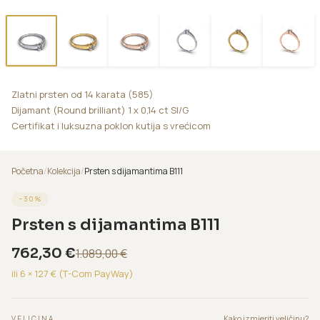
Zlatni prsten od 14 karata (585)
Dijamant (Round brilliant) 1 x 0,14 ct SI/G
Certifikat i luksuzna poklon kutija s vrećicom
Početna
/
Kolekcija
/
Prsten s dijamantima B111
−
30
%
Prsten s dijamantima B111
762,30
€
1.089,00
€
ili 6 ×
127
€ (T-Com PayWay)
Kako izmjeriti veličinu?
VELICINA