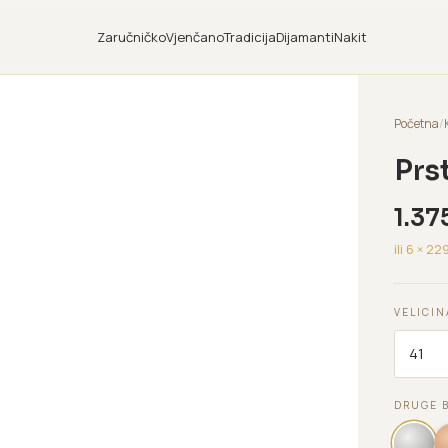
Zaručničko
Vjenčano
Tradicija
Dijamanti
Nakit
Početna
/
Prs
1.37
ili 6 ×
22
VELICIN
DRUGE 