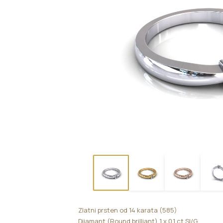
Zlatni prsten od 14 karata (585)
Dijamant (Round brilliant) 1 x 0,1 ct SI/G