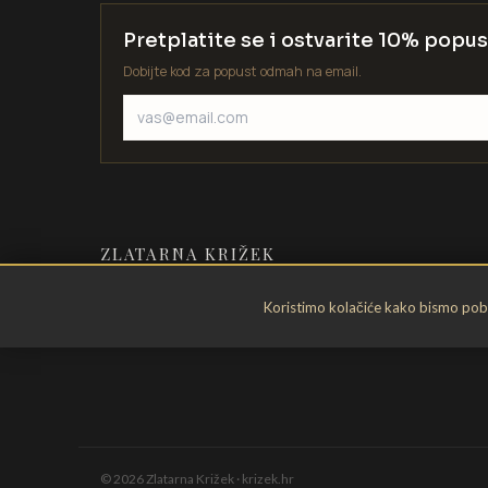
Pretplatite se i ostvarite 10% popus
Dobijte kod za popust odmah na email.
ZLATARNA KRIŽEK
Zlatarstvo od 1935. godine. Velika
Koristimo kolačiće kako bismo pobol
Gorica, Hrvatska.
©
2026
Zlatarna Križek · krizek.hr