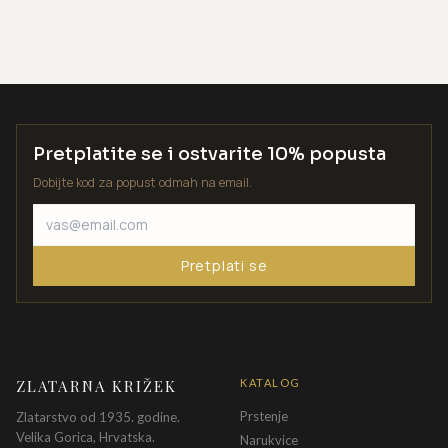
Pretplatite se i ostvarite 10% popusta
Dobijte kod za popust odmah na email.
Pretplati se
ZLATARNA KRIŽEK
KATALOG
Prstenje
Zlatarstvo od 1935. godine.
Velika Gorica, Hrvatska.
Narukvice