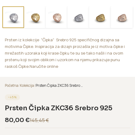
Prsten iz kolekcije "Čipka" Srebro 925 specifičnog dizajna sa
motivima Čipke. Inspiracija za dizajn proizašla je iz motiva čipke i
mrežastih uzoraka koji krase čipku te su se tako našli i na ovom
prstenu koji svojim oblikom i uzorkom na njemu prikazuje punu
raskoš Čipke.Naručite online
Početna
/
Kolekcija
/
Prsten Čipka ZKC36 Srebro 925
−
45
%
Prsten Čipka ZKC36 Srebro 925
80,00
€
145,45
€