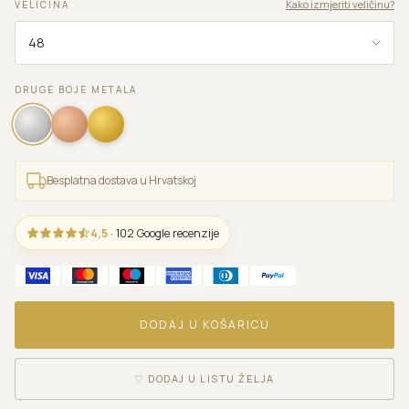
Kako izmjeriti veličinu?
VELICINA
DRUGE BOJE METALA
Besplatna dostava u Hrvatskoj
4,5
· 102 Google recenzije
DODAJ U KOŠARICU
♡
DODAJ U LISTU ŽELJA