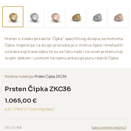
Prsten iz kolekcije kakita "Čipka" specifičnog dizajna sa motivima
Čipke. Inspiracija za dizajn proizašla je iz motiva čipke i mrežastih
uzoraka koji krase čipku te su se tako našli i na ovom prstenu koji
svojim oblikom i uzorkom na njemu prikazuje punu raskoš Čipke.
Početna
/
Kolekcija
/
Prsten Čipka ZKC36
Prsten Čipka ZKC36
1.065,00
€
ili 6 ×
178
€ (T-Com PayWay)
Kako izmjeriti veličinu?
VELICINA