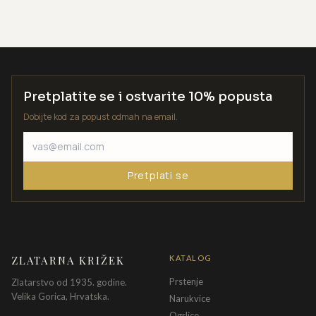
Pretplatite se i ostvarite 10% popusta
Dobijte kod za popust odmah na email.
Pretplati se
ZLATARNA KRIŽEK
KATALOG
Prstenje
Zlatarstvo od 1935. godine.
Velika Gorica, Hrvatska.
Narukvice
Ogrlice