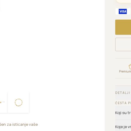
Premium 
DETALJI
ČESTA P
Koji su 
šen za isticanje vaše
Koje je 