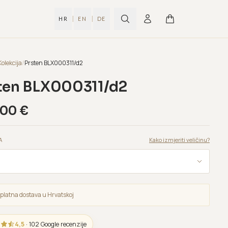
|
|
HR
EN
DE
Kolekcija
/
Prsten BLX000311/d2
ten BLX000311/d2
,00
€
Kako izmjeriti veličinu?
A
platna dostava u Hrvatskoj
4,5
· 102 Google recenzije