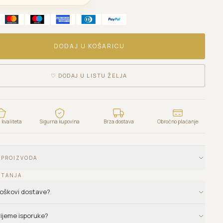
DODAJ U KOŠARICU
♡
DODAJ U LISTU ŽELJA
kvaliteta
Sigurna kupovina
Brza dostava
Obročno plaćanje
 PROIZVODA
ITANJA
troškovi dostave?
vrijeme isporuke?