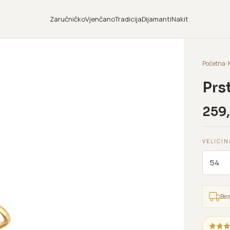
Zaručničko
Vjenčano
Tradicija
Dijamanti
Nakit
Početna
/
Prs
259
VELICIN
Bes