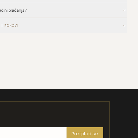
ačini plaćanja?
 I ROKOVI
Pretplati se