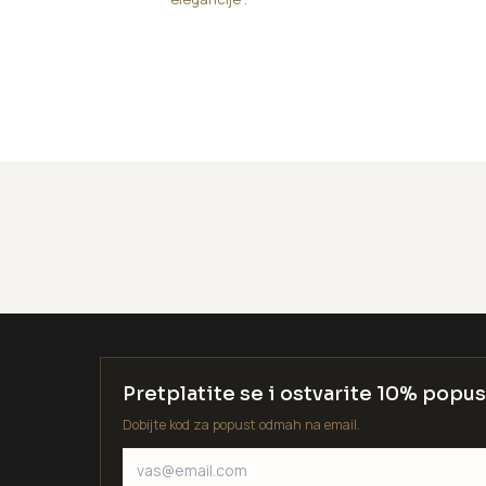
Pretplatite se i ostvarite 10% popus
Dobijte kod za popust odmah na email.