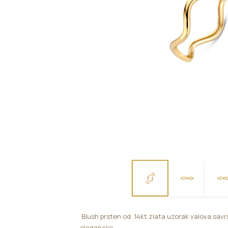
Blush prsten od 14kt zlata uzorak valova savr
elegancije .