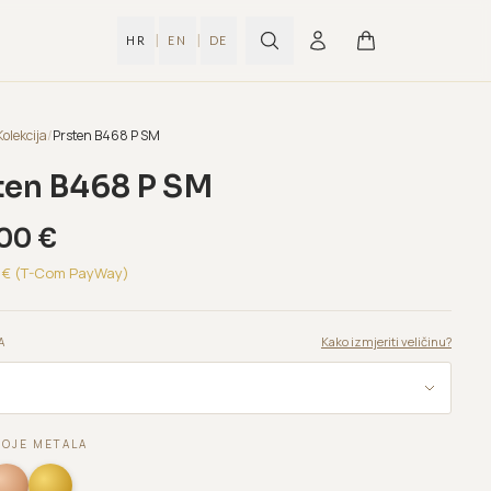
|
|
HR
EN
DE
Kolekcija
/
Prsten B468 P SM
ten B468 P SM
,00
€
€ (T-Com PayWay)
Kako izmjeriti veličinu?
A
BOJE METALA