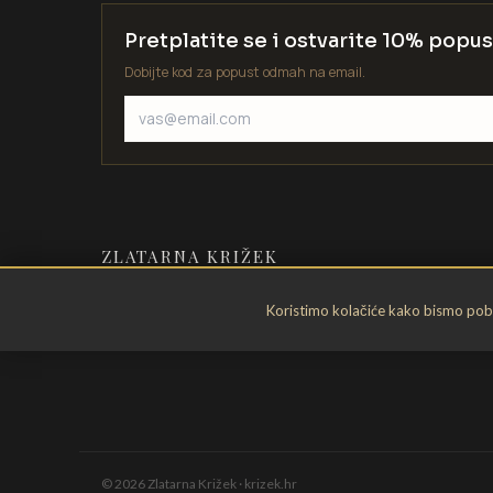
Pretplatite se i ostvarite 10% popus
Dobijte kod za popust odmah na email.
ZLATARNA KRIŽEK
Zlatarstvo od 1935. godine. Velika
Koristimo kolačiće kako bismo pobol
Gorica, Hrvatska.
©
2026
Zlatarna Križek · krizek.hr