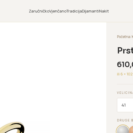
Zaručničko
Vjenčano
Tradicija
Dijamanti
Nakit
Početna
/
Prs
610
ili 6 ×
102
VELICIN
DRUGE 