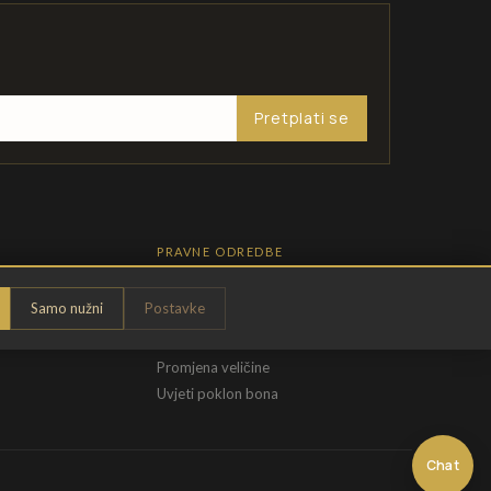
Pretplati se
PRAVNE ODREDBE
Pravila privatnosti
Samo nužni
Postavke
Opći uvjeti
t
Uvjeti povrata
Promjena veličine
Uvjeti poklon bona
Chat