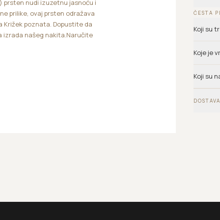
 prsten nudi izuzetnu jasnoću i
ne prilike, ovaj prsten odražava
ČESTA P
na Križek poznata. Dopustite da
Koji su 
 izrada našeg nakita.Naručite
Koje je 
Koji su n
DOSTAVA