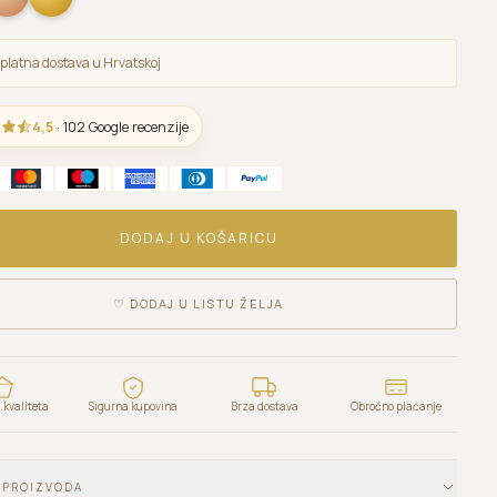
platna dostava u Hrvatskoj
4,5
· 102 Google recenzije
DODAJ U KOŠARICU
♡
DODAJ U LISTU ŽELJA
kvaliteta
Sigurna kupovina
Brza dostava
Obročno plaćanje
 PROIZVODA