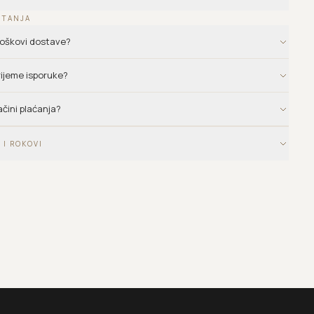
ITANJA
troškovi dostave?
vrijeme isporuke?
ačini plaćanja?
 I ROKOVI