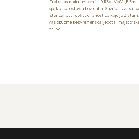
Prsten sa moissanitom 1x 0,55ct VVS1 (5,5mm)
sjaj koji će ostaviti bez daha. Savršen za poseb
istančanost i sofisticiranost za koju je Zlatar
vas obuzme bezvremenska ljepota i majstorska
online