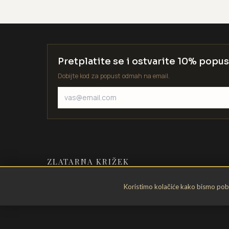
Pretplatite se i ostvarite 10% popus
Dobijte kod za popust odmah na email.
ZLATARNA KRIŽEK
Zlatarstvo od 1935. godine. Velika
Koristimo kolačiće kako bismo pobol
Gorica, Hrvatska.