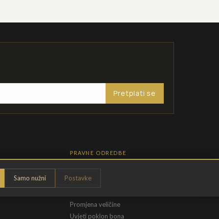
Pretplati se
PRAVNE ODREDBE
Pravila privatnosti
Samo nužni
Postavke
Opći uvjeti
t
Uvjeti povrata
Promjena veličine
Uvjeti poklon bona