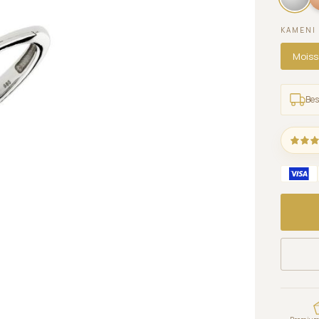
KAMENI
Moiss
Bes