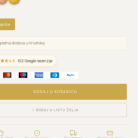
anite
platna dostava u Hrvatskoj
4,5
· 102 Google recenzije
DODAJ U KOŠARICU
♡
DODAJ U LISTU ŽELJA