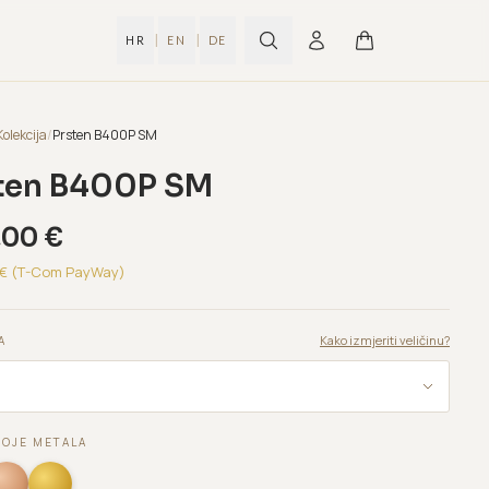
|
|
HR
EN
DE
Kolekcija
/
Prsten B400P SM
ten B400P SM
,00
€
€ (T-Com PayWay)
Kako izmjeriti veličinu?
A
BOJE METALA