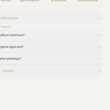
kvaliteta
Sigurna kupovina
Brza dostava
Obročno plaćanje
 PROIZVODA
ITANJA
troškovi dostave?
vrijeme isporuke?
ačini plaćanja?
 I ROKOVI