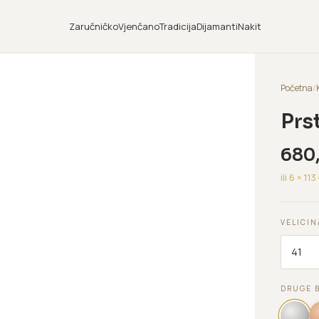
Zaručničko
Vjenčano
Tradicija
Dijamanti
Nakit
Početna
/
Prs
680
ili 6 ×
113
VELICIN
DRUGE 