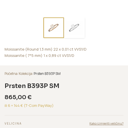
Moissanite (Round 1,3 mm) 22 x 0,01 ct VVS1/D
Moissanite ( 7*5 mm) 1 x 0,89 ct VVS1/D
Početna
/
Kolekcija
/
Prsten B393P SM
Prsten B393P SM
865,00
€
ili 6 ×
144
€ (T-Com PayWay)
Kako izmjeriti veličinu?
VELICINA