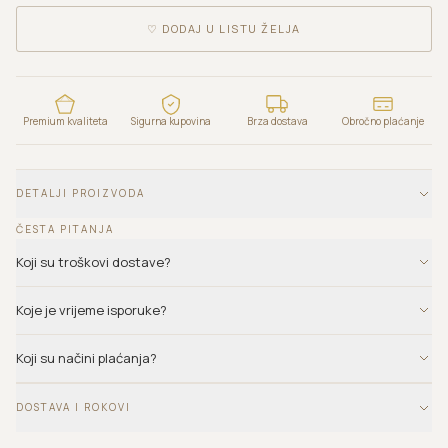
♡
DODAJ U LISTU ŽELJA
Premium kvaliteta
Sigurna kupovina
Brza dostava
Obročno plaćanje
DETALJI PROIZVODA
ČESTA PITANJA
Koji su troškovi dostave?
Koje je vrijeme isporuke?
Koji su načini plaćanja?
DOSTAVA I ROKOVI