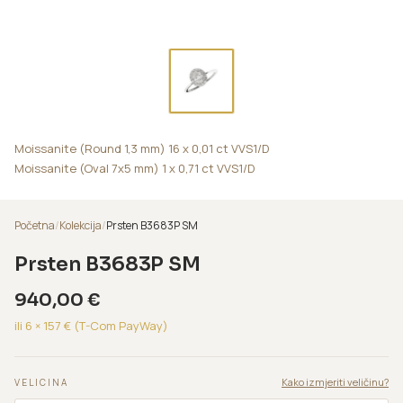
Moissanite (Round 1,3 mm) 16 x 0,01 ct VVS1/D
Moissanite (Oval 7x5 mm) 1 x 0,71 ct VVS1/D
Početna
/
Kolekcija
/
Prsten B3683P SM
Prsten B3683P SM
940,00
€
ili 6 ×
157
€ (T-Com PayWay)
Kako izmjeriti veličinu?
VELICINA