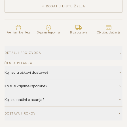
♡
DODAJ U LISTU ŽELJA
Premium kvaliteta
Sigurna kupovina
Brza dostava
Obročno plaćanje
DETALJI PROIZVODA
ČESTA PITANJA
Koji su troškovi dostave?
Koje je vrijeme isporuke?
Koji su načini plaćanja?
DOSTAVA I ROKOVI