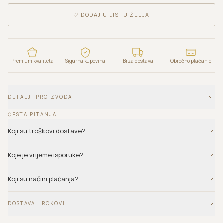
♡
DODAJ U LISTU ŽELJA
Premium kvaliteta
Sigurna kupovina
Brza dostava
Obročno plaćanje
DETALJI PROIZVODA
ČESTA PITANJA
Koji su troškovi dostave?
Koje je vrijeme isporuke?
Koji su načini plaćanja?
DOSTAVA I ROKOVI