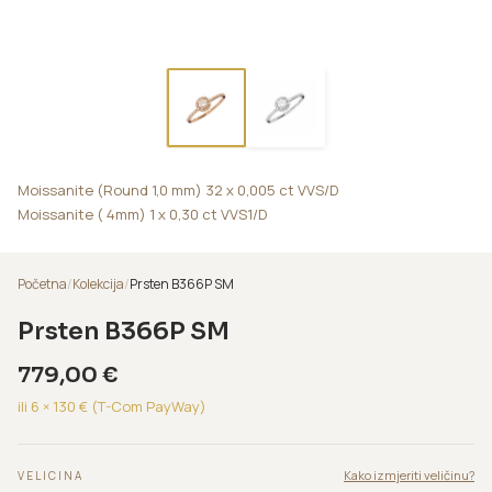
Moissanite (Round 1,0 mm) 32 x 0,005 ct VVS/D
Moissanite ( 4mm) 1 x 0,30 ct VVS1/D
Početna
/
Kolekcija
/
Prsten B366P SM
Prsten B366P SM
779,00
€
ili 6 ×
130
€ (T-Com PayWay)
Kako izmjeriti veličinu?
VELICINA