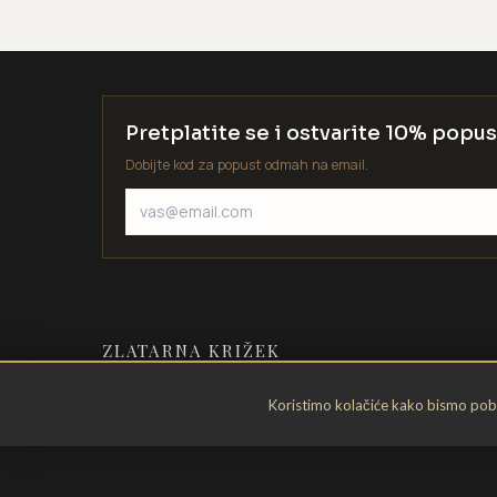
Pretplatite se i ostvarite 10% popus
Dobijte kod za popust odmah na email.
ZLATARNA KRIŽEK
Zlatarstvo od 1935. godine. Velika
Koristimo kolačiće kako bismo pobol
Gorica, Hrvatska.