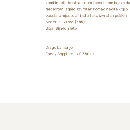
kombinaciji i kontrastnom i posebnom bojom daj
decentan izgled. Izvrstan komad nakita koji bi u
posebno mjesto ali i isto tako izvrstan poklon.
Materijal:
Zlato (585)
Boja:
Bijelo zlato
Drago kamenje:
Fancy Sapphire 1 x 0,580 ct