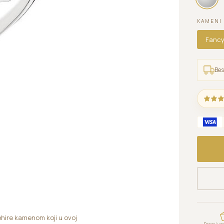
KAMENI 
Fancy
Bes
phire kamenom koji u ovoj