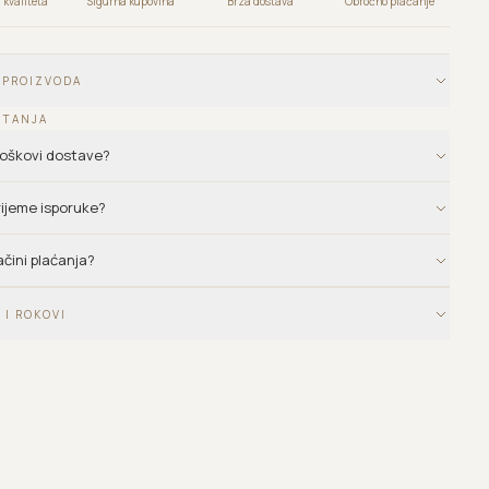
kvaliteta
Sigurna kupovina
Brza dostava
Obročno plaćanje
 PROIZVODA
ITANJA
troškovi dostave?
vrijeme isporuke?
ačini plaćanja?
 I ROKOVI