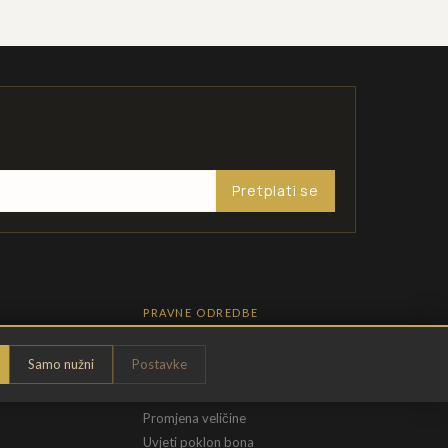
Pretplati se
PRAVNE ODREDBE
Pravila privatnosti
Samo nužni
Postavke
Opći uvjeti
t
Uvjeti povrata
Promjena veličine
Uvjeti poklon bona