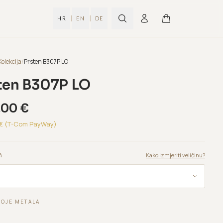
|
|
HR
EN
DE
Kolekcija
/
Prsten B307P LO
ten B307P LO
,00
€
€ (T-Com PayWay)
Kako izmjeriti veličinu?
A
BOJE METALA