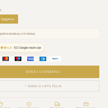
2
 Sapphire
platna dostava u Hrvatskoj
4,5
· 102 Google recenzije
DODAJ U KOŠARICU
♡
DODAJ U LISTU ŽELJA