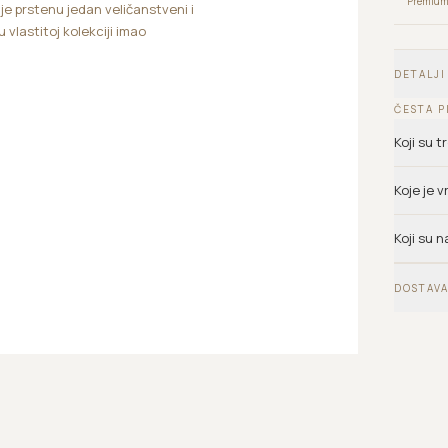
Premium 
e prstenu jedan veličanstveni i
 vlastitoj kolekciji imao
DETALJI
ČESTA P
Koji su 
Koje je 
Koji su n
DOSTAVA