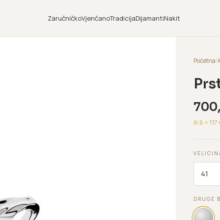
Zaručničko
Vjenčano
Tradicija
Dijamanti
Nakit
Početna
/
Prs
700
ili 6 ×
117
VELICIN
DRUGE 