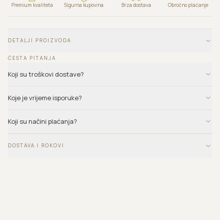
Premium kvaliteta
Sigurna kupovina
Brza dostava
Obročno plaćanje
DETALJI PROIZVODA
ČESTA PITANJA
Koji su troškovi dostave?
Koje je vrijeme isporuke?
Koji su načini plaćanja?
DOSTAVA I ROKOVI