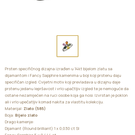
Prsten specifičnog dizajna izrađen u 14kt bijelom zlatu sa
dijamantom i Fancy Sapphire kamenima u boji koji prstenu daju
specifičan izgled. Cvijetni motiv koji prevladava u dizajnu daje
prstenu jedanu lepršavost i vrlo upačtljiv izgled te je nemoguće da
ostane nezamijećen na ruci osobe koja ga nosi. Izvrstan je poklon
ali i vrlo upečatljiv komad nakita za vlastitu kolekciju.
Materijal:
Zlato (585)
Boja:
Bijelo zlato
Drago kamenje:
Dijamant (Round brilliant) 1 x 0,030 ct SI
Fancy Sapphire 5 x 0,444 ct