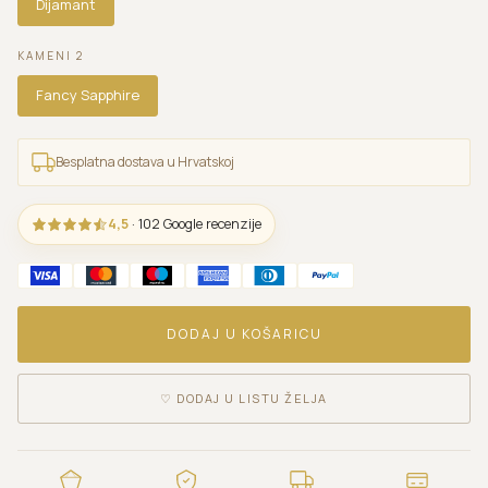
Dijamant
KAMENI 2
Fancy Sapphire
Besplatna dostava u Hrvatskoj
4,5
· 102 Google recenzije
DODAJ U KOŠARICU
♡
DODAJ U LISTU ŽELJA