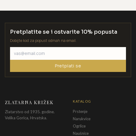
Pretplatite se i ostvarite 10% popusta
Dobijte kod za popust odmah na email.
Pretplati se
ZLATARNA KRIŽEK
KATALOG
Prstenje
Zlatarstvo od 1935. godine.
Velika Gorica, Hrvatska.
Narukvice
Ogrlice
Naušnice