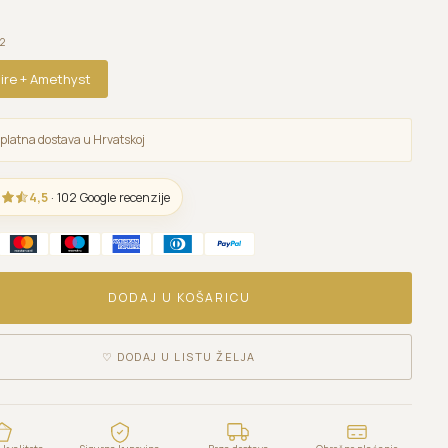
2
ire + Amethyst
platna dostava u Hrvatskoj
4,5
· 102 Google recenzije
DODAJ U KOŠARICU
♡
DODAJ U LISTU ŽELJA