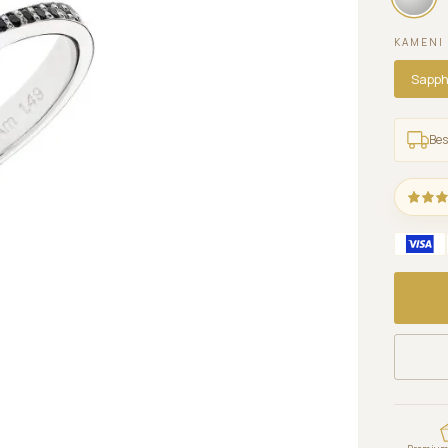
KAMENI 
Sapph
Bes