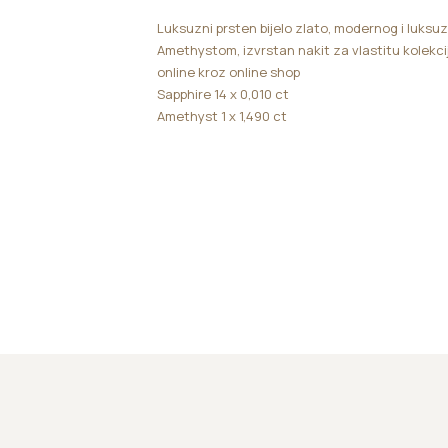
Luksuzni prsten bijelo zlato, modernog i luksuz
Amethystom, izvrstan nakit za vlastitu kolekcij
online kroz online shop
Sapphire 14 x 0,010 ct
Amethyst 1 x 1,490 ct