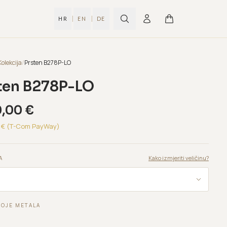
|
|
HR
EN
DE
Kolekcija
/
Prsten B278P-LO
ten B278P-LO
0,00
€
€ (T-Com PayWay)
Kako izmjeriti veličinu?
A
BOJE METALA