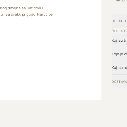
Premium 
nog dizajna sa Safirima i
u , za svaku prigodu, Naručite
DETALJI
ČESTA P
Koji su 
Koje je 
Koji su n
DOSTAVA