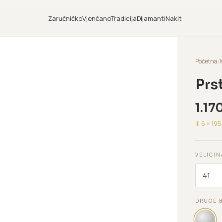
Zaručničko
Vjenčano
Tradicija
Dijamanti
Nakit
Početna
/
Prs
1.17
ili 6 ×
195
VELICIN
DRUGE 