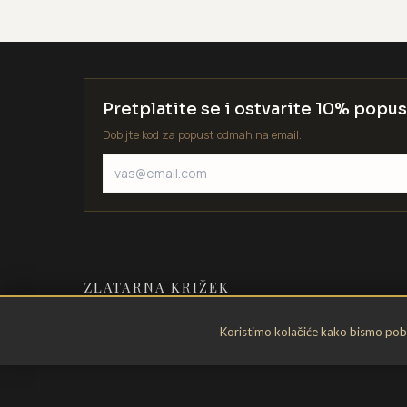
Pretplatite se i ostvarite 10% popus
Dobijte kod za popust odmah na email.
ZLATARNA KRIŽEK
Zlatarstvo od 1935. godine. Velika
Koristimo kolačiće kako bismo pobol
Gorica, Hrvatska.