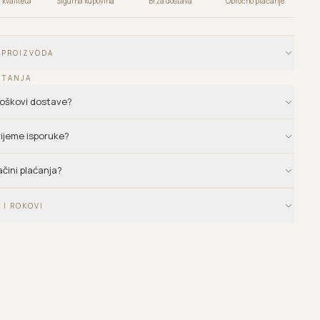
kvaliteta
Sigurna kupovina
Brza dostava
Obročno plaćanje
 PROIZVODA
ITANJA
troškovi dostave?
vrijeme isporuke?
ačini plaćanja?
 I ROKOVI