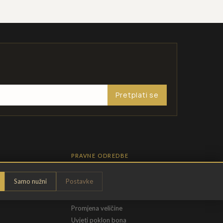
Pretplati se
PRAVNE ODREDBE
Pravila privatnosti
Samo nužni
Postavke
Opći uvjeti
t
Uvjeti povrata
Promjena veličine
Uvjeti poklon bona