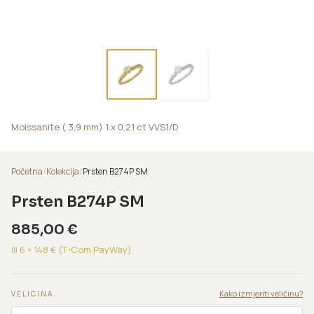
Moissanite ( 3,9 mm) 1 x 0,21 ct VVS1/D
Početna
/
Kolekcija
/
Prsten B274P SM
Prsten B274P SM
885,00
€
ili 6 ×
148
€ (T-Com PayWay)
Kako izmjeriti veličinu?
VELICINA