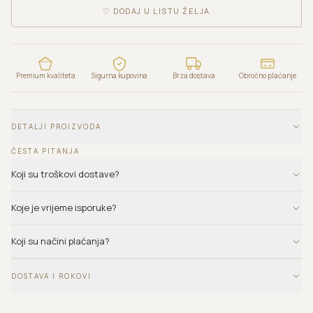
♡
DODAJ U LISTU ŽELJA
Premium kvaliteta
Sigurna kupovina
Brza dostava
Obročno plaćanje
DETALJI PROIZVODA
ČESTA PITANJA
Koji su troškovi dostave?
Koje je vrijeme isporuke?
Koji su načini plaćanja?
DOSTAVA I ROKOVI