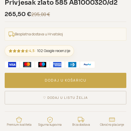
Privjesak zlato 585 AB1000320/d2
265,50
€
295,00
€
Besplatna dostava u Hrvatskoj
4,5
· 102 Google recenzije
DODAJ U KOŠARICU
♡
DODAJ U LISTU ŽELJA
Premium kvaliteta
Sigurna kupovina
Brza dostava
Obročno plaćanje