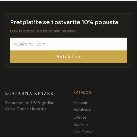
Pretplatite se i ostvarite 10% popusta
Dobijte kod za popust odmah na email.
Pretplati se
ZLATARNA KRIŽEK
KATALOG
Prstenje
Zlatarstvo od 1935. godine.
Velika Gorica, Hrvatska.
Narukvice
Ogrlice
Naušnice
Lab-Grown