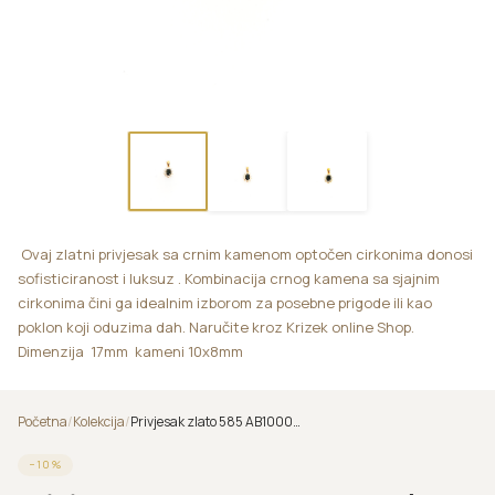
Ovaj zlatni privjesak sa crnim kamenom optočen cirkonima donosi
sofisticiranost i luksuz . Kombinacija crnog kamena sa sjajnim
cirkonima čini ga idealnim izborom za posebne prigode ili kao
poklon koji oduzima dah. Naručite kroz Krizek online Shop.
Dimenzija 17mm kameni 10x8mm
Početna
/
Kolekcija
/
Privjesak zlato 585 AB1000320/d2
−
10
%