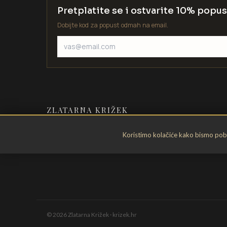
Pretplatite se i ostvarite 10% popus
Dobijte kod za popust odmah na email.
ZLATARNA KRIŽEK
Zlatarstvo od 1935. godine. Velika
Koristimo kolačiće kako bismo pobol
Gorica, Hrvatska.
©
2026
Zlatarna Križek · krizek.hr