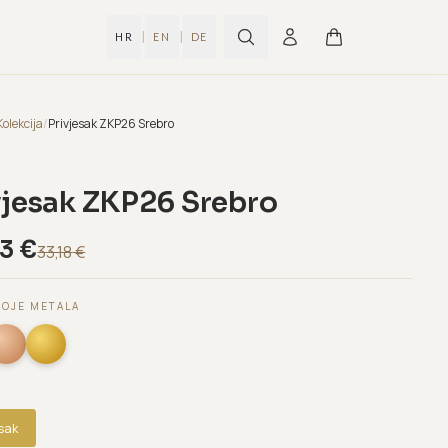
|
|
HR
EN
DE
Kolekcija
/
Privjesak ZKP26 Srebro
vjesak ZKP26 Srebro
23
€
33,18
€
BOJE METALA
esak