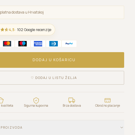
platna dostava u Hrvatskoj
4,5
· 102 Google recenzije
DODAJ U KOŠARICU
♡
DODAJ U LISTU ŽELJA
kvaliteta
Sigurna kupovina
Brza dostava
Obročno plaćanje
 PROIZVODA