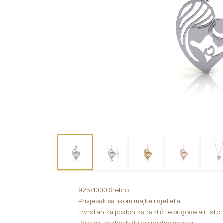
925/1000 Srebro
Privjesak sa likom majke i djeteta.
Izvrstan za poklon za različite prigode ali isto
Dolazi u poklon kutijici i poklon vrećici.