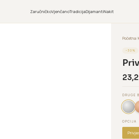
Zaručničko
Vjenčano
Tradicija
Dijamanti
Nakit
Početna
/
−
30
%
Pri
23,
DRUGE 
OPCIJA
Privj