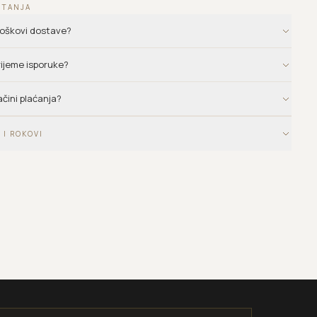
ITANJA
troškovi dostave?
vrijeme isporuke?
ačini plaćanja?
 I ROKOVI