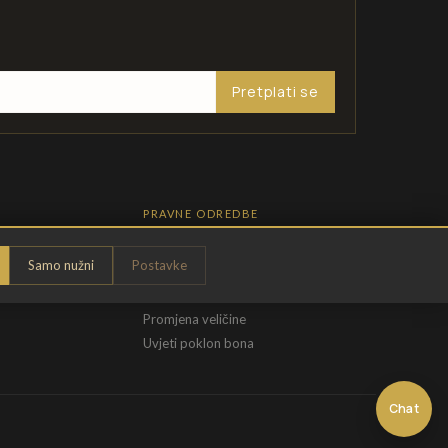
Pretplati se
PRAVNE ODREDBE
Pravila privatnosti
Samo nužni
Postavke
Opći uvjeti
t
Uvjeti povrata
Promjena veličine
Uvjeti poklon bona
Chat