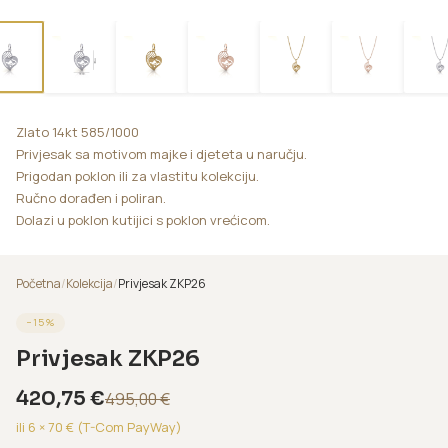
Zlato 14kt 585/1000
Privjesak sa motivom majke i djeteta u naručju.
Prigodan poklon ili za vlastitu kolekciju.
Ručno dorađen i poliran.
Dolazi u poklon kutijici s poklon vrećicom.
Početna
/
Kolekcija
/
Privjesak ZKP26
−
15
%
Privjesak ZKP26
420,75
€
495,00
€
ili 6 ×
70
€ (T-Com PayWay)