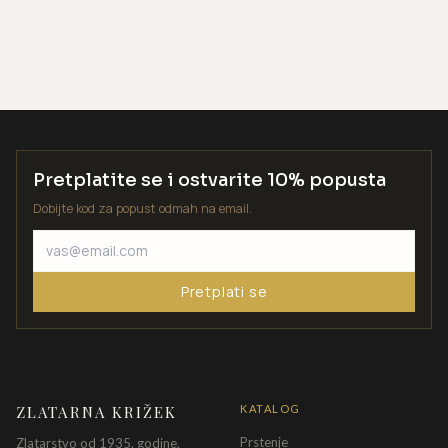
Pretplatite se i ostvarite 10% popusta
Dobijte kod za popust odmah na email.
Pretplati se
ZLATARNA KRIŽEK
KATALOG
Prstenje
Zlatarstvo od 1935. godine.