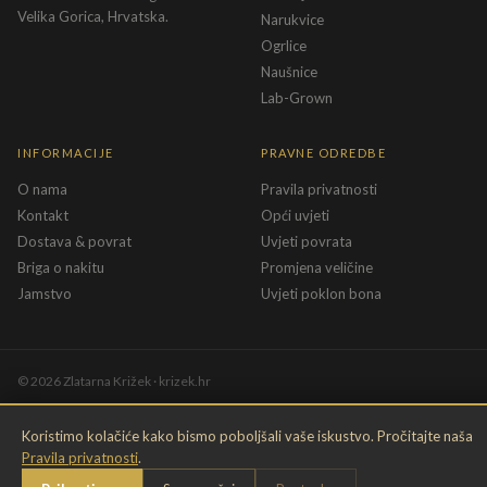
Velika Gorica, Hrvatska.
Narukvice
Ogrlice
Naušnice
Lab-Grown
INFORMACIJE
PRAVNE ODREDBE
O nama
Pravila privatnosti
Kontakt
Opći uvjeti
Dostava & povrat
Uvjeti povrata
Briga o nakitu
Promjena veličine
Jamstvo
Uvjeti poklon bona
©
2026
Zlatarna Križek · krizek.hr
Koristimo kolačiće kako bismo poboljšali vaše iskustvo. Pročitajte naša
Pravila privatnosti
.