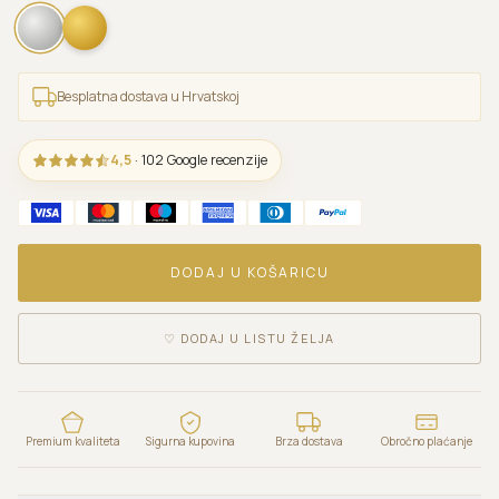
Besplatna dostava u Hrvatskoj
4,5
· 102 Google recenzije
DODAJ U KOŠARICU
♡
DODAJ U LISTU ŽELJA
Premium kvaliteta
Sigurna kupovina
Brza dostava
Obročno plaćanje