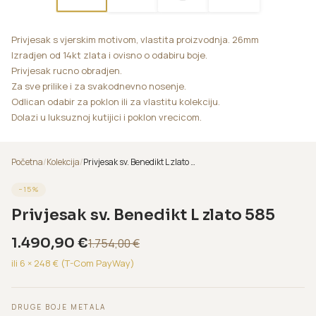
Privjesak s vjerskim motivom, vlastita proizvodnja. 26mm
Izradjen od 14kt zlata i ovisno o odabiru boje.
Privjesak rucno obradjen.
Za sve prilike i za svakodnevno nosenje.
Odlican odabir za poklon ili za vlastitu kolekciju.
Dolazi u luksuznoj kutijici i poklon vrecicom.
Početna
/
Kolekcija
/
Privjesak sv. Benedikt L zlato 585
−
15
%
Privjesak sv. Benedikt L zlato 585
1.490,90
€
1.754,00
€
ili 6 ×
248
€ (T-Com PayWay)
DRUGE BOJE METALA