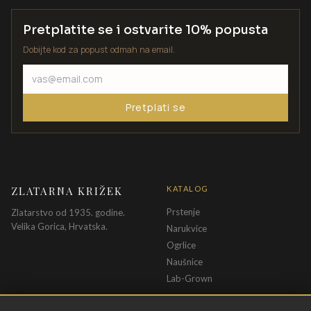
Pretplatite se i ostvarite 10% popusta
Dobijte kod za popust odmah na email.
Pretplati se
ZLATARNA KRIŽEK
KATALOG
Prstenje
Zlatarstvo od 1935. godine.
Velika Gorica, Hrvatska.
Narukvice
Ogrlice
Naušnice
Lab-Grown