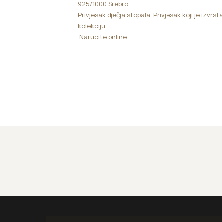
925/1000 Srebro
Privjesak dječja stopala. Privjesak koji je izvrst
kolekciju.
Narucite online