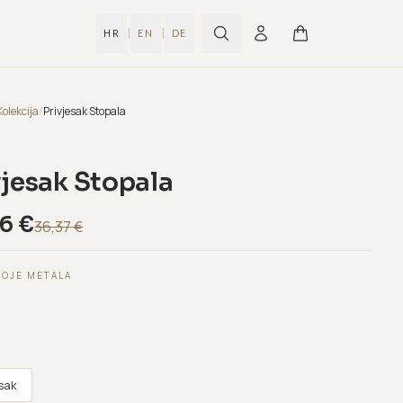
|
|
HR
EN
DE
Kolekcija
/
Privjesak Stopala
vjesak Stopala
46
€
36,37
€
BOJE METALA
esak