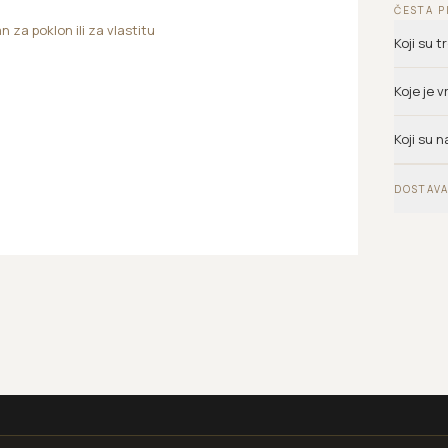
ČESTA P
an za poklon ili za vlastitu
Koji su 
Koje je 
Koji su n
DOSTAVA