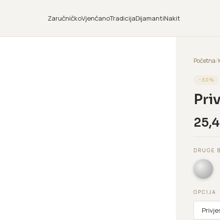
Zaručničko
Vjenčano
Tradicija
Dijamanti
Nakit
Početna
/
−
30
%
Pri
25,
DRUGE 
OPCIJA
Privj