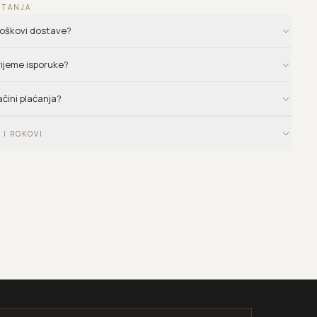
ITANJA
troškovi dostave?
vrijeme isporuke?
ačini plaćanja?
 I ROKOVI