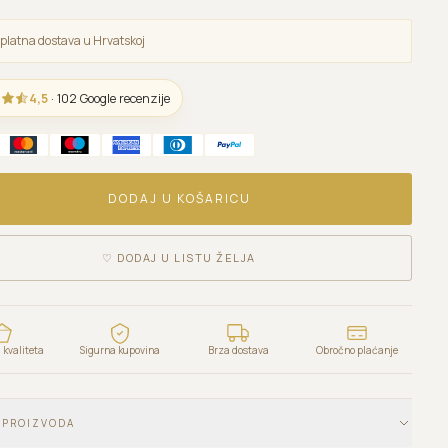
platna dostava u Hrvatskoj
4,5
· 102 Google recenzije
DODAJ U KOŠARICU
♡
DODAJ U LISTU ŽELJA
kvaliteta
Sigurna kupovina
Brza dostava
Obročno plaćanje
 PROIZVODA