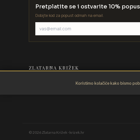
Pretplatite se i ostvarite 10% popus
Dobijte kod za popust odmah na email.
ZLATARNA KRIŽEK
Zlatarstvo od 1935. godine. Velika
Koristimo kolačiće kako bismo pobol
Gorica, Hrvatska.
©
2026
Zlatarna Križek · krizek.hr