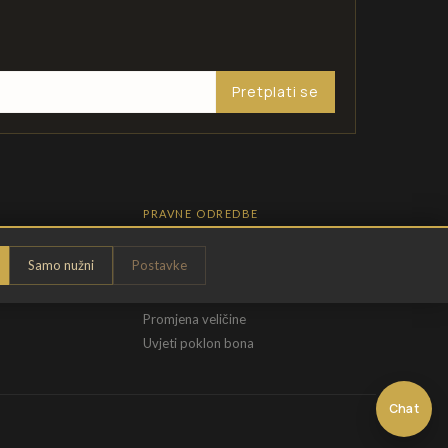
Pretplati se
PRAVNE ODREDBE
Pravila privatnosti
Samo nužni
Postavke
Opći uvjeti
t
Uvjeti povrata
Promjena veličine
Uvjeti poklon bona
Chat