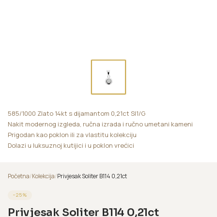
585/1000 Zlato 14kt s dijamantom 0,21ct SI1/G
Nakit modernog izgleda, ručna izrada i ručno umetani kameni
Prigodan kao poklon ili za vlastitu kolekciju
Dolazi u luksuznoj kutijici i u poklon vrećici
Početna
/
Kolekcija
/
Privjesak Soliter B114 0,21ct
−
25
%
Privjesak Soliter B114 0,21ct