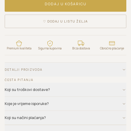
DODAJ U KOŠARICU
♡
DODAJ U LISTU ŽELJA
Premium kvaliteta
Sigurna kupovina
Brza dostava
Obročno plaćanje
DETALJI PROIZVODA
ČESTA PITANJA
Koji su troškovi dostave?
Koje je vrijeme isporuke?
Koji su načini plaćanja?