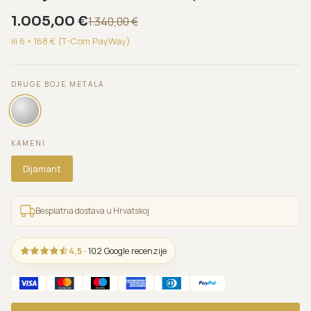
1.005,00
€
1.340,00
€
ili 6 ×
168
€ (T-Com PayWay)
DRUGE BOJE METALA
KAMENI
Dijamant
Besplatna dostava u Hrvatskoj
4,5
· 102 Google recenzije