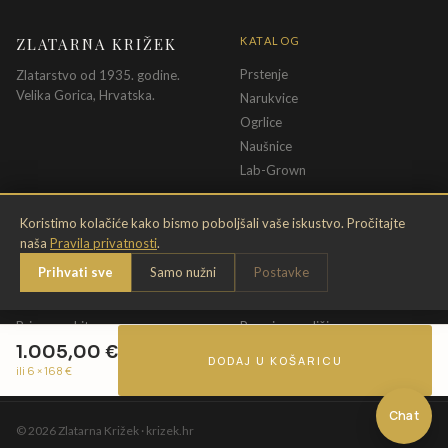
ZLATARNA KRIŽEK
KATALOG
Prstenje
Zlatarstvo od 1935. godine.
Velika Gorica, Hrvatska.
Narukvice
Ogrlice
Naušnice
Lab-Grown
INFORMACIJE
PRAVNE ODREDBE
Koristimo kolačiće kako bismo poboljšali vaše iskustvo. Pročitajte
naša
Pravila privatnosti
.
O nama
Pravila privatnosti
Prihvati sve
Samo nužni
Postavke
Kontakt
Opći uvjeti
Dostava & povrat
Uvjeti povrata
Briga o nakitu
Promjena veličine
1.005,00
€
Jamstvo
Uvjeti poklon bona
DODAJ U KOŠARICU
ili 6 ×
168
€
Chat
©
2026
Zlatarna Križek · krizek.hr