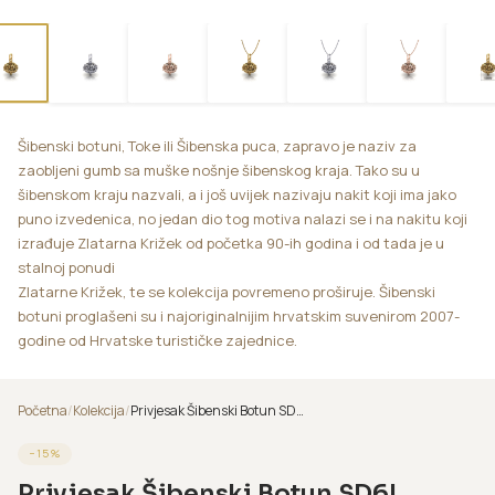
Šibenski botuni, Toke ili Šibenska puca, zapravo je naziv za
zaobljeni gumb sa muške nošnje šibenskog kraja. Tako su u
šibenskom kraju nazvali, a i još uvijek nazivaju nakit koji ima jako
puno izvedenica, no jedan dio tog motiva nalazi se i na nakitu koji
izrađuje Zlatarna Križek od početka 90-ih godina i od tada je u
stalnoj ponudi
Zlatarne Križek, te se kolekcija povremeno proširuje. Šibenski
botuni proglašeni su i najoriginalnijim hrvatskim suvenirom 2007-
godine od Hrvatske turističke zajednice.
Početna
/
Kolekcija
/
Privjesak Šibenski Botun SD6L
−
15
%
Privjesak Šibenski Botun SD6L