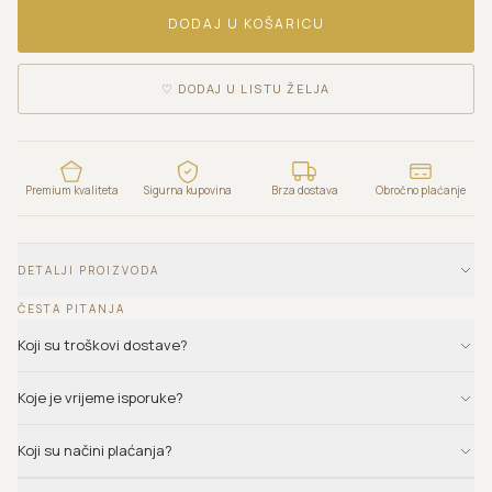
DODAJ U KOŠARICU
♡
DODAJ U LISTU ŽELJA
Premium kvaliteta
Sigurna kupovina
Brza dostava
Obročno plaćanje
DETALJI PROIZVODA
ČESTA PITANJA
Koji su troškovi dostave?
Koje je vrijeme isporuke?
Koji su načini plaćanja?