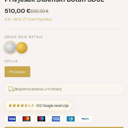
510,00
€
600,00
€
ili 6 ×
85
€ (T-Com PayWay)
DRUGE BOJE METALA
OPCIJA
Privjesak
Besplatna dostava u Hrvatskoj
4,5
· 102 Google recenzije