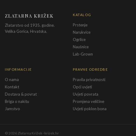
ZLATARNA KRIŽEK
KATALOG
Prstenje
Zlatarstvo od 1935. godine.
Velika Gorica, Hrvatska.
Narukvice
Ogrlice
Naušnice
Lab-Grown
INFORMACIJE
PRAVNE ODREDBE
O nama
Pravila privatnosti
Kontakt
Opći uvjeti
Dostava & povrat
Uvjeti povrata
Briga o nakitu
Promjena veličine
Jamstvo
Uvjeti poklon bona
©
2026
Zlatarna Križek · krizek.hr