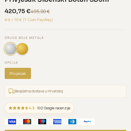
420,75
€
495,00
€
ili 6 ×
70
€ (T-Com PayWay)
DRUGE BOJE METALA
OPCIJA
Privjesak
Besplatna dostava u Hrvatskoj
4,5
· 102 Google recenzije