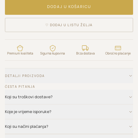
DODAJ U KOŠARICU
♡
DODAJ U LISTU ŽELJA
Premium kvaliteta
Sigurna kupovina
Brza dostava
Obročno plaćanje
DETALJI PROIZVODA
ČESTA PITANJA
Koji su troškovi dostave?
Koje je vrijeme isporuke?
Koji su načini plaćanja?