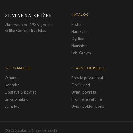
ZLATARNA KRIŽEK
KATALOG
Prstenje
Zlatarstvo od 1935. godine.
Velika Gorica, Hrvatska.
Narukvice
Ogrlice
Naušnice
Lab-Grown
INFORMACIJE
PRAVNE ODREDBE
O nama
Pravila privatnosti
Kontakt
Opći uvjeti
Dostava & povrat
Uvjeti povrata
Briga o nakitu
Promjena veličine
Jamstvo
Uvjeti poklon bona
©
2026
Zlatarna Križek · krizek.hr