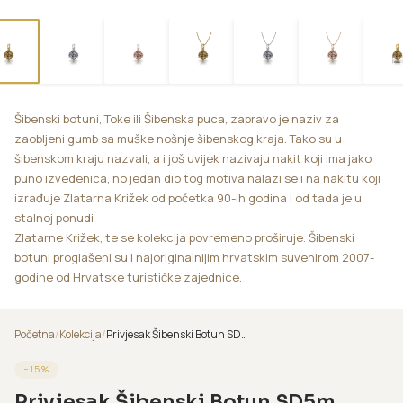
Šibenski botuni, Toke ili Šibenska puca, zapravo je naziv za
zaobljeni gumb sa muške nošnje šibenskog kraja. Tako su u
šibenskom kraju nazvali, a i još uvijek nazivaju nakit koji ima jako
puno izvedenica, no jedan dio tog motiva nalazi se i na nakitu koji
izrađuje Zlatarna Križek od početka 90-ih godina i od tada je u
stalnoj ponudi
Zlatarne Križek, te se kolekcija povremeno proširuje. Šibenski
botuni proglašeni su i najoriginalnijim hrvatskim suvenirom 2007-
godine od Hrvatske turističke zajednice.
Početna
/
Kolekcija
/
Privjesak Šibenski Botun SD5m
−
15
%
Privjesak Šibenski Botun SD5m