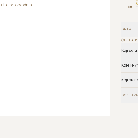
astita proizvodnja.
Premium 
DETALJI
.
ČESTA P
Koji su 
Koje je 
Koji su n
DOSTAVA