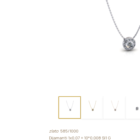
zlato
585/1000
Dijamanti 1x0,07 + 10*0,008 SI1 G