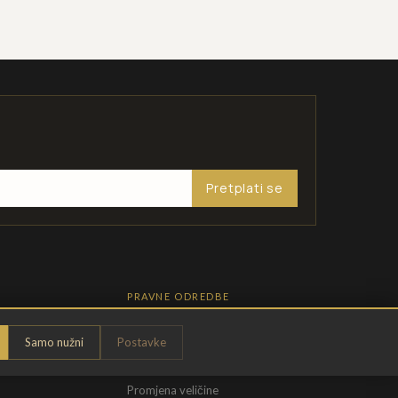
Pretplati se
PRAVNE ODREDBE
Pravila privatnosti
Samo nužni
Postavke
Opći uvjeti
t
Uvjeti povrata
Promjena veličine