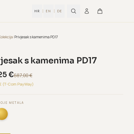
|
|
HR
EN
DE
Kolekcija
/
Privjesak s kamenima PD17
vjesak s kamenima PD17
25
€
687,00
€
€ (T-Com PayWay)
BOJE METALA