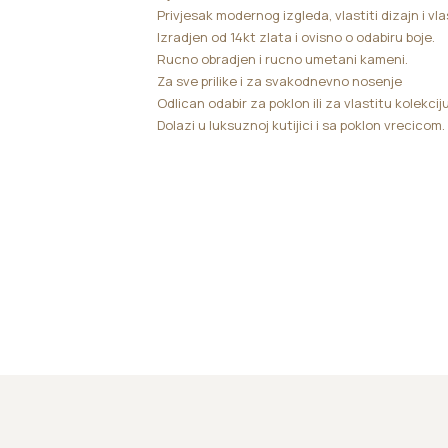
Privjesak modernog izgleda, vlastiti dizajn i vl
Izradjen od 14kt zlata i ovisno o odabiru boje.
Rucno obradjen i rucno umetani kameni.
Za sve prilike i za svakodnevno nosenje
Odlican odabir za poklon ili za vlastitu kolekciju
Dolazi u luksuznoj kutijici i sa poklon vrecicom.