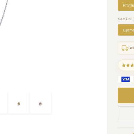
Privj
KAMENI
Dijam
Bes