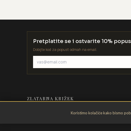
Pretplatite se i ostvarite 10% popus
Dobijte kod za popust odmah na email.
ZLATARNA KRIŽEK
Zlatarstvo od 1935. godine. Velika
Koristimo kolačiće kako bismo pobol
Gorica, Hrvatska.