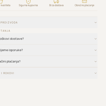
kvaliteta
Sigurna kupovina
Brza dostava
Obročno plaćanje
 PROIZVODA
ITANJA
troškovi dostave?
vrijeme isporuke?
ačini plaćanja?
 I ROKOVI