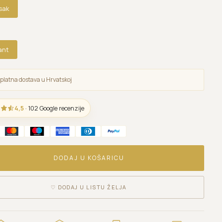
esak
ant
platna dostava u Hrvatskoj
4,5
· 102 Google recenzije
DODAJ U KOŠARICU
♡
DODAJ U LISTU ŽELJA