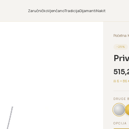
Zaručničko
Vjenčano
Tradicija
Dijamanti
Nakit
Početna
/
−
25
%
Pri
515,
ili 6 ×
86
DRUGE 
OPCIJA