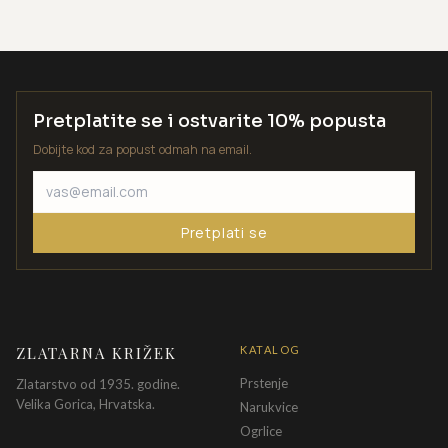
Pretplatite se i ostvarite 10% popusta
Dobijte kod za popust odmah na email.
Pretplati se
ZLATARNA KRIŽEK
KATALOG
Prstenje
Zlatarstvo od 1935. godine.
Velika Gorica, Hrvatska.
Narukvice
Ogrlice