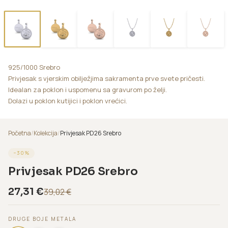
925/1000 Srebro
Privjesak s vjerskim obilježjima sakramenta prve svete pričesti.
Idealan za poklon i uspomenu sa gravurom po želji.
Dolazi u poklon kutijici i poklon vrećici.
Početna
/
Kolekcija
/
Privjesak PD26 Srebro
−
30
%
Privjesak PD26 Srebro
27,31
€
39,02
€
DRUGE BOJE METALA