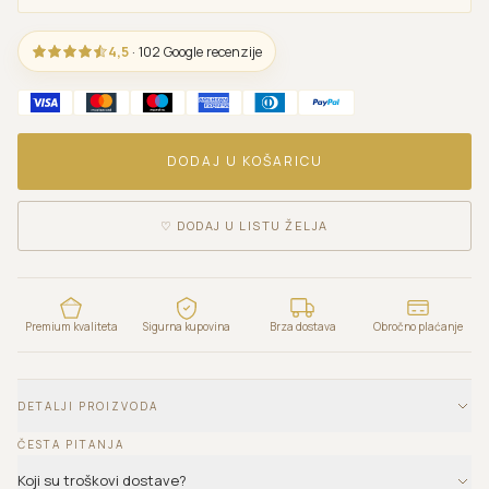
4,5
· 102 Google recenzije
DODAJ U KOŠARICU
♡
DODAJ U LISTU ŽELJA
Premium kvaliteta
Sigurna kupovina
Brza dostava
Obročno plaćanje
DETALJI PROIZVODA
ČESTA PITANJA
Koji su troškovi dostave?