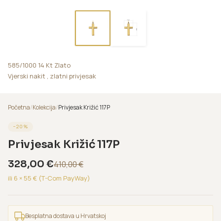
585/1000 14 Kt Zlato
Vjerski nakit , zlatni privjesak
Početna
/
Kolekcija
/
Privjesak Križić 117P
−
20
%
Privjesak Križić 117P
328,00
€
410,00
€
ili 6 ×
55
€ (T-Com PayWay)
Besplatna dostava u Hrvatskoj