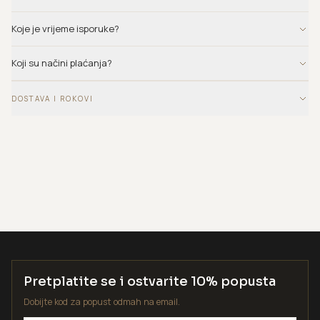
Koje je vrijeme isporuke?
Koji su načini plaćanja?
DOSTAVA I ROKOVI
Pretplatite se i ostvarite 10% popusta
Dobijte kod za popust odmah na email.