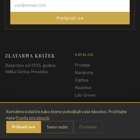
Pretplati se
ZLATARNA KRIŽEK
KATALOG
Prstenje
Zlatarstvo od 1935. godine.
Velika Gorica, Hrvatska.
Narukvice
Ogrlice
Naušnice
Lab-Grown
INFORMACIJE
PRAVNE ODREDBE
Koristimo kolačiće kako bismo poboljšali vaše iskustvo. Pročitajte
naša
Pravila privatnosti
.
O nama
Pravila privatnosti
Prihvati sve
Samo nužni
Postavke
Kontakt
Opći uvjeti
Dostava & povrat
Uvjeti povrata