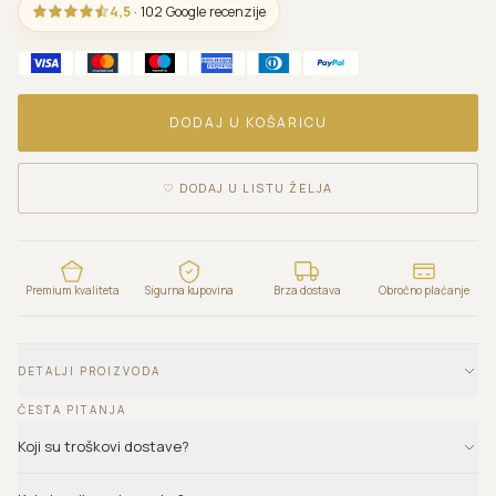
4,5
· 102 Google recenzije
DODAJ U KOŠARICU
♡
DODAJ U LISTU ŽELJA
Premium kvaliteta
Sigurna kupovina
Brza dostava
Obročno plaćanje
DETALJI PROIZVODA
ČESTA PITANJA
Koji su troškovi dostave?