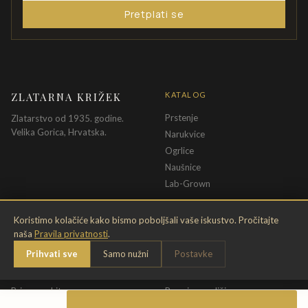
Pretplati se
ZLATARNA KRIŽEK
KATALOG
Prstenje
Zlatarstvo od 1935. godine.
Velika Gorica, Hrvatska.
Narukvice
Ogrlice
Naušnice
Lab-Grown
INFORMACIJE
PRAVNE ODREDBE
Koristimo kolačiće kako bismo poboljšali vaše iskustvo. Pročitajte
naša
Pravila privatnosti
.
O nama
Pravila privatnosti
Prihvati sve
Samo nužni
Postavke
Kontakt
Opći uvjeti
Dostava & povrat
Uvjeti povrata
Briga o nakitu
Promjena veličine
Jamstvo
Uvjeti poklon bona