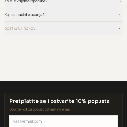
Koje je vrijeme isporuke?
Koji su načini plaćanja?
DOSTAVA I ROKOVI
Pretplatite se i ostvarite 10% popusta
Dobijte kod za popust odmah na email.