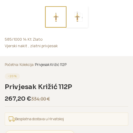
585/1000 14 Kt Zlato
Vjerski nakit , zlatni privjesak
Početna
/
Kolekcija
/
Privjesak Križić 112P
−
20
%
Privjesak Križić 112P
267,20
€
334,00
€
Besplatna dostava u Hrvatskoj