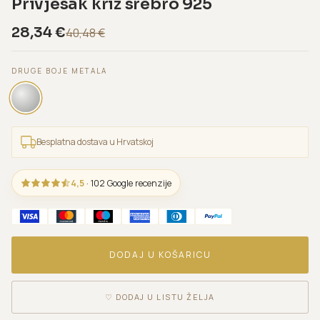
Privjesak križ srebro 925
28,34
€
40,48
€
DRUGE BOJE METALA
Besplatna dostava u Hrvatskoj
4,5
· 102 Google recenzije
DODAJ U KOŠARICU
♡
DODAJ U LISTU ŽELJA