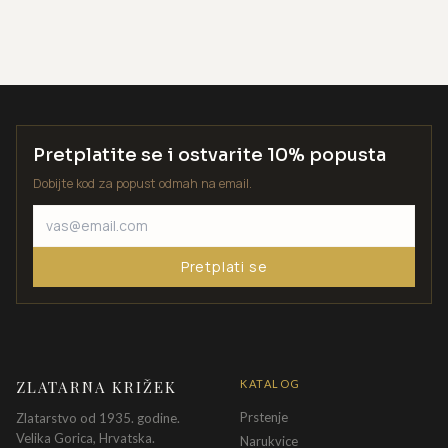
Pretplatite se i ostvarite 10% popusta
Dobijte kod za popust odmah na email.
Pretplati se
ZLATARNA KRIŽEK
KATALOG
Prstenje
Zlatarstvo od 1935. godine.
Velika Gorica, Hrvatska.
Narukvice