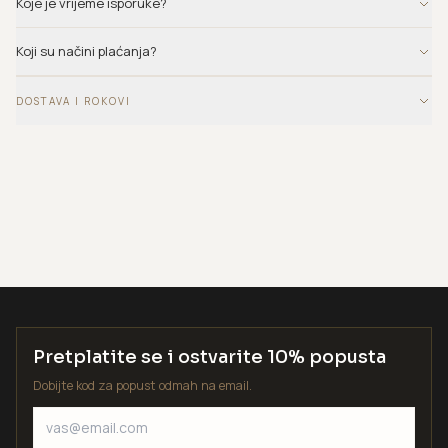
Koje je vrijeme isporuke?
Koji su načini plaćanja?
DOSTAVA I ROKOVI
Pretplatite se i ostvarite 10% popusta
Dobijte kod za popust odmah na email.