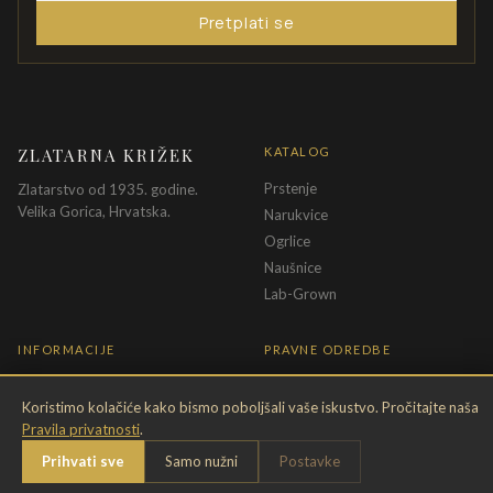
Pretplati se
ZLATARNA KRIŽEK
KATALOG
Prstenje
Zlatarstvo od 1935. godine.
Velika Gorica, Hrvatska.
Narukvice
Ogrlice
Naušnice
Lab-Grown
INFORMACIJE
PRAVNE ODREDBE
O nama
Pravila privatnosti
Koristimo kolačiće kako bismo poboljšali vaše iskustvo. Pročitajte naša
Kontakt
Opći uvjeti
Pravila privatnosti
.
Dostava & povrat
Uvjeti povrata
Prihvati sve
Samo nužni
Postavke
Briga o nakitu
Promjena veličine
Jamstvo
Uvjeti poklon bona