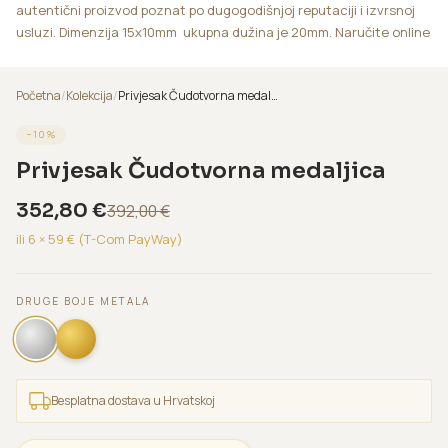
autentični proizvod poznat po dugogodišnjoj reputaciji i izvrsnoj
usluzi. Dimenzija 15x10mm ukupna dužina je 20mm. Naručite online
Početna
/
Kolekcija
/
Privjesak Čudotvorna medaljica
−
10
%
Privjesak Čudotvorna medaljica
352,80
€
392,00
€
ili 6 ×
59
€ (T-Com PayWay)
DRUGE BOJE METALA
Besplatna dostava u Hrvatskoj