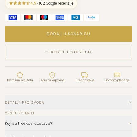
4,5
· 102 Google recenzije
DODAJ U KOŠARICU
♡
DODAJ U LISTU ŽELJA
Premium kvaliteta
Sigurna kupovina
Brza dostava
Obročno plaćanje
DETALJI PROIZVODA
ČESTA PITANJA
Koji su troškovi dostave?