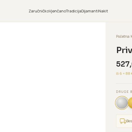
Zaručničko
Vjenčano
Tradicija
Dijamanti
Nakit
Početna
/
Pri
527
ili 6 ×
88
DRUGE 
Bes