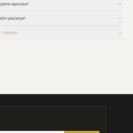
vrijeme isporuke?
ačini plaćanja?
 I ROKOVI