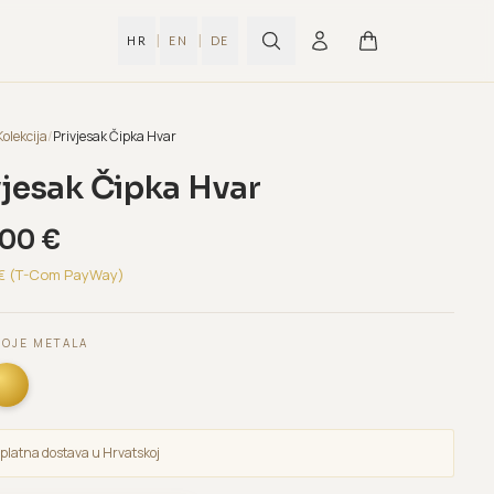
|
|
HR
EN
DE
Kolekcija
/
Privjesak Čipka Hvar
vjesak Čipka Hvar
,00
€
€ (T-Com PayWay)
BOJE METALA
platna dostava u Hrvatskoj