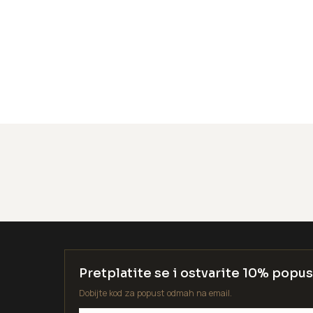
Pretplatite se i ostvarite 10% popus
Dobijte kod za popust odmah na email.