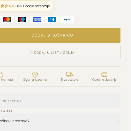
4,5
· 102 Google recenzije
DODAJ U KOŠARICU
♡
DODAJ U LISTU ŽELJA
kvaliteta
Sigurna kupovina
Brza dostava
Obročno plaćanje
 PROIZVODA
ITANJA
troškovi dostave?