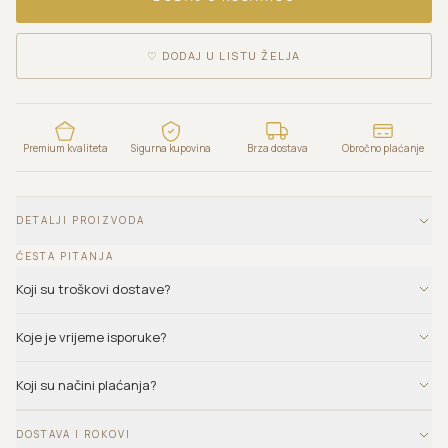
♡
DODAJ U LISTU ŽELJA
Premium kvaliteta
Sigurna kupovina
Brza dostava
Obročno plaćanje
DETALJI PROIZVODA
ČESTA PITANJA
Koji su troškovi dostave?
Koje je vrijeme isporuke?
Koji su načini plaćanja?
DOSTAVA I ROKOVI