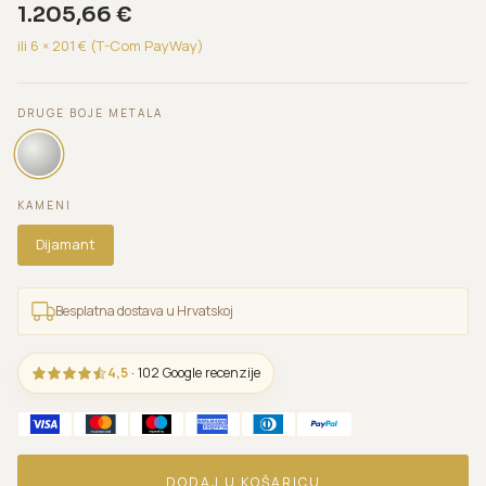
1.205,66
€
ili 6 ×
201
€ (T-Com PayWay)
DRUGE BOJE METALA
KAMENI
Dijamant
Besplatna dostava u Hrvatskoj
4,5
· 102 Google recenzije
DODAJ U KOŠARICU