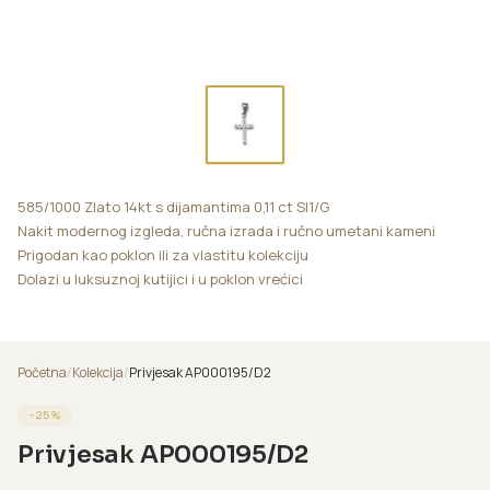
585/1000 Zlato 14kt s dijamantima 0,11 ct SI1/G
Nakit modernog izgleda, ručna izrada i ručno umetani kameni
Prigodan kao poklon ili za vlastitu kolekciju
Dolazi u luksuznoj kutijici i u poklon vrećici
Početna
/
Kolekcija
/
Privjesak AP000195/D2
−
25
%
Privjesak AP000195/D2