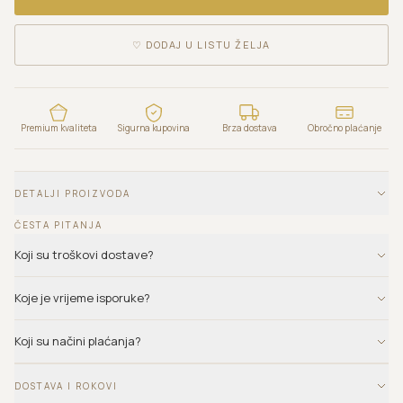
♡
DODAJ U LISTU ŽELJA
Premium kvaliteta
Sigurna kupovina
Brza dostava
Obročno plaćanje
DETALJI PROIZVODA
ČESTA PITANJA
Koji su troškovi dostave?
Koje je vrijeme isporuke?
Koji su načini plaćanja?
DOSTAVA I ROKOVI