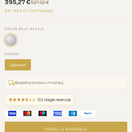
395,27
€
527,02
€
ili 6 ×
66
€ (T-Com PayWay)
DRUGE BOJE METALA
KAMENI
Dijamant
Besplatna dostava u Hrvatskoj
4,5
· 102 Google recenzije
DODAJ U KOŠARICU