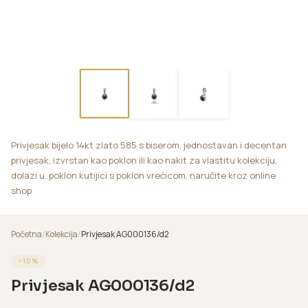
Privjesak bijelo 14kt zlato 585 s biserom, jednostavan i decentan
privjesak, izvrstan kao poklon ili kao nakit za vlastitu kolekciju,
dolazi u. poklon kutijici s poklon vrećicom, naručite kroz online
shop
Početna
/
Kolekcija
/
Privjesak AG000136/d2
−
10
%
Privjesak AG000136/d2