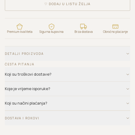
♡
DODAJ U LISTU ŽELJA
Premium kvaliteta
Sigurna kupovina
Brza dostava
Obročno plaćanje
DETALJI PROIZVODA
ČESTA PITANJA
Koji su troškovi dostave?
Koje je vrijeme isporuke?
Koji su načini plaćanja?
DOSTAVA I ROKOVI