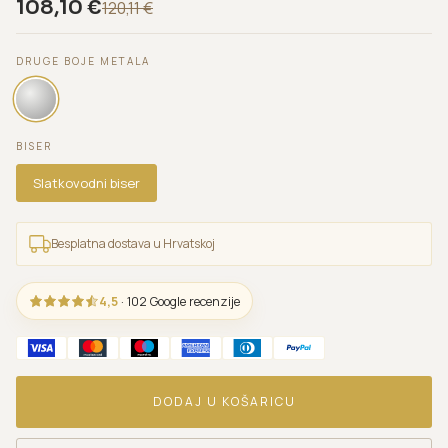
108,10
€
120,11
€
DRUGE BOJE METALA
BISER
Slatkovodni biser
Besplatna dostava u Hrvatskoj
4,5
· 102 Google recenzije
DODAJ U KOŠARICU