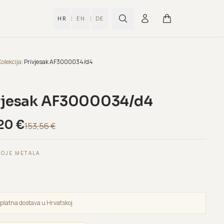
|
|
HR
EN
DE
Kolekcija
/
Privjesak AF3000034/d4
vjesak AF3000034/d4
20
€
153,56
€
BOJE METALA
platna dostava u Hrvatskoj