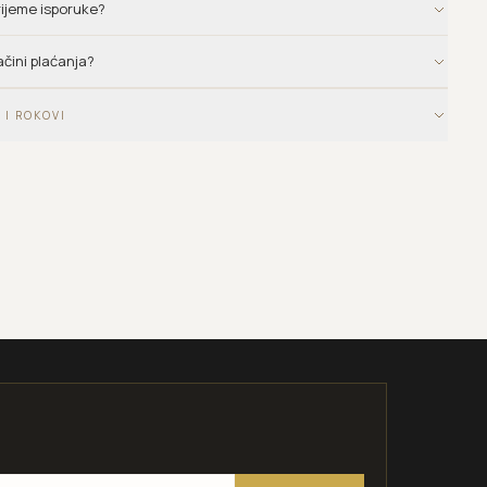
vrijeme isporuke?
ačini plaćanja?
 I ROKOVI