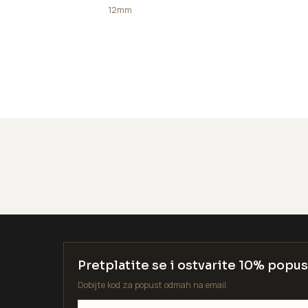
12mm
Pretplatite se i ostvarite 10% popus
Dobijte kod za popust odmah na email.