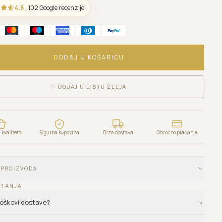
4,5
· 102 Google recenzije
DODAJ U KOŠARICU
♡
DODAJ U LISTU ŽELJA
kvaliteta
Sigurna kupovina
Brza dostava
Obročno plaćanje
 PROIZVODA
ITANJA
troškovi dostave?