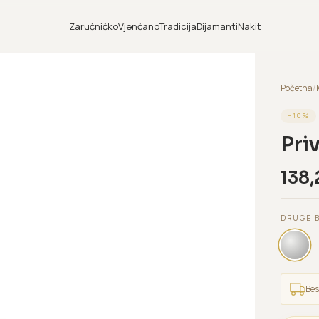
Zaručničko
Vjenčano
Tradicija
Dijamanti
Nakit
Početna
/
−
10
%
Pri
138,
DRUGE 
Bes