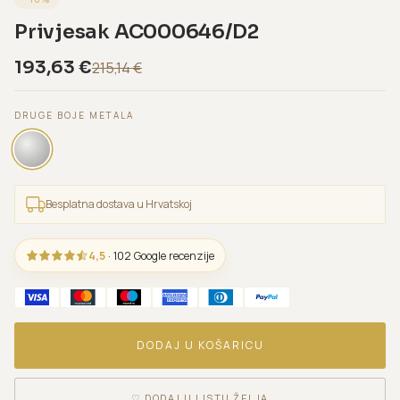
Privjesak AC000646/D2
193,63
€
215,14
€
DRUGE BOJE METALA
Besplatna dostava u Hrvatskoj
4,5
· 102 Google recenzije
DODAJ U KOŠARICU
♡
DODAJ U LISTU ŽELJA