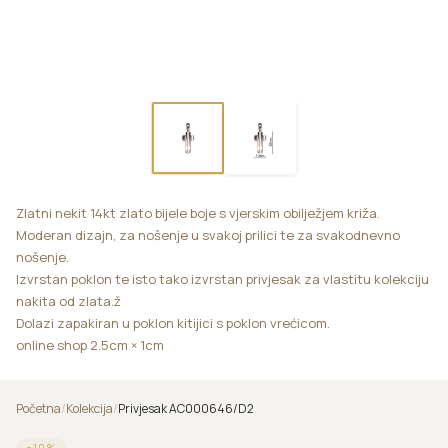
Zlatni nekit 14kt zlato bijele boje s vjerskim obilježjem križa.
Moderan dizajn, za nošenje u svakoj prilici te za svakodnevno
nošenje.
Izvrstan poklon te isto tako izvrstan privjesak za vlastitu kolekciju
nakita od zlata.ž
Dolazi zapakiran u poklon kitijici s poklon vrećicom.
online shop 2.5cm × 1cm
Početna
/
Kolekcija
/
Privjesak AC000646/D2
−
10
%