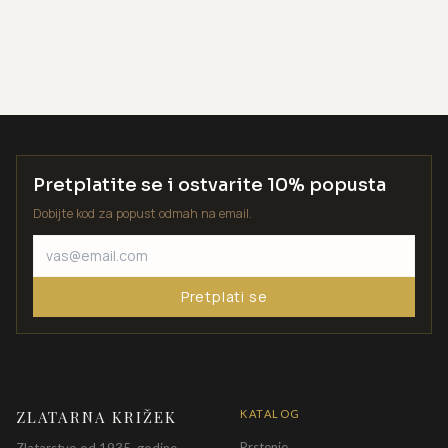
Pretplatite se i ostvarite 10% popusta
Dobijte kod za popust odmah na email.
Pretplati se
ZLATARNA KRIŽEK
KATALOG
Prstenje