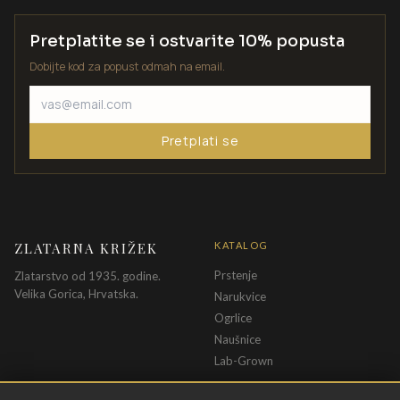
Pretplatite se i ostvarite 10% popusta
Dobijte kod za popust odmah na email.
Pretplati se
ZLATARNA KRIŽEK
KATALOG
Prstenje
Zlatarstvo od 1935. godine.
Velika Gorica, Hrvatska.
Narukvice
Ogrlice
Naušnice
Lab-Grown