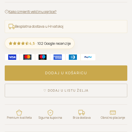
Kako izmjeriti veličinu ogrlice?
Besplatna dostava u Hrvatskoj
4,5
· 102 Google recenzije
DODAJ U KOŠARICU
♡
DODAJ U LISTU ŽELJA
Premium kvaliteta
Sigurna kupovina
Brza dostava
Obročno plaćanje