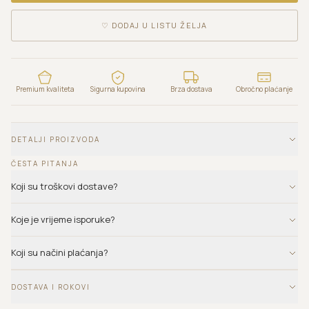
♡
DODAJ U LISTU ŽELJA
Premium kvaliteta
Sigurna kupovina
Brza dostava
Obročno plaćanje
DETALJI PROIZVODA
ČESTA PITANJA
Koji su troškovi dostave?
Koje je vrijeme isporuke?
Koji su načini plaćanja?
DOSTAVA I ROKOVI