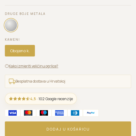
DRUGE BOJE METALA
KAMENI
Obojeno k.
Kako izmjeriti veličinu ogrlice?
Besplatna dostava u Hrvatskoj
4,5
· 102 Google recenzije
DODAJ U KOŠARICU