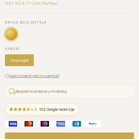
ili 6 ×
142
€ (T-Com PayWay)
DRUGE BOJE METALA
KAMENI
Smaragdi
Kako izmjeriti veličinu ogrlice?
Besplatna dostava u Hrvatskoj
4,5
· 102 Google recenzije