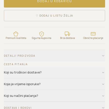
DODAJ U KOŠARICU
♡
DODAJ U LISTU ŽELJA
Premium kvaliteta
Sigurna kupovina
Brza dostava
Obročno plaćanje
DETALJI PROIZVODA
ČESTA PITANJA
Koji su troškovi dostave?
Koje je vrijeme isporuke?
Koji su načini plaćanja?
DOSTAVA I ROKOVI