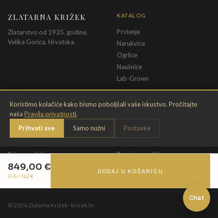
ZLATARNA KRIŽEK
KATALOG
Prstenje
Zlatarstvo od 1935. godine.
Velika Gorica, Hrvatska.
Narukvice
Ogrlice
Naušnice
Lab-Grown
INFORMACIJE
PRAVNE ODREDBE
Koristimo kolačiće kako bismo poboljšali vaše iskustvo. Pročitajte
naša
Pravila privatnosti
.
O nama
Pravila privatnosti
Prihvati sve
Samo nužni
Postavke
Kontakt
Opći uvjeti
Dostava & povrat
Uvjeti povrata
Briga o nakitu
Promjena veličine
849,00
€
Jamstvo
Uvjeti poklon bona
DODAJ U KOŠARICU
ili 6 ×
142
€
Chat
©
2026
Zlatarna Križek · krizek.hr