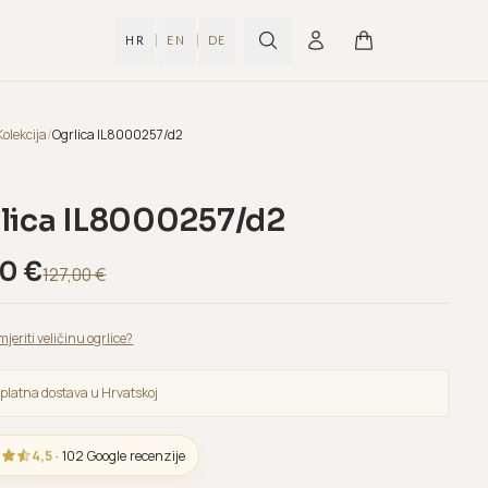
|
|
HR
EN
DE
Kolekcija
/
Ogrlica IL8000257/d2
lica IL8000257/d2
20
€
127,00
€
mjeriti veličinu ogrlice?
platna dostava u Hrvatskoj
4,5
· 102 Google recenzije