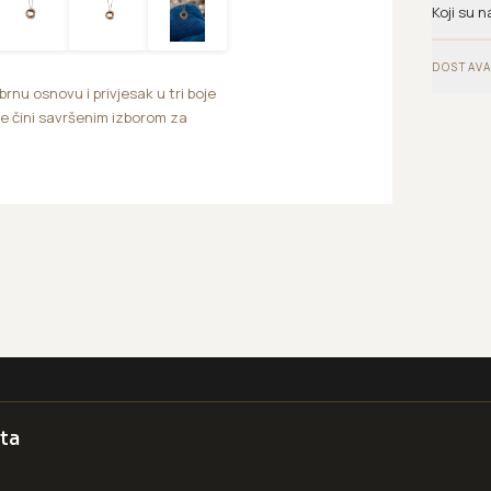
Koji su n
DOSTAVA
rnu osnovu i privjesak u tri boje
je čini savršenim izborom za
ta