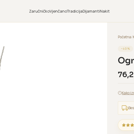
Zaručničko
Vjenčano
Tradicija
Dijamanti
Nakit
Početna
/
−
40
%
Ogr
76,
Kako iz
Bes