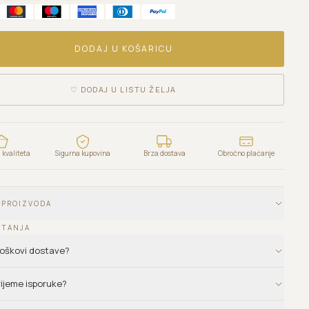
DODAJ U KOŠARICU
♡
DODAJ U LISTU ŽELJA
kvaliteta
Sigurna kupovina
Brza dostava
Obročno plaćanje
 PROIZVODA
ITANJA
troškovi dostave?
vrijeme isporuke?