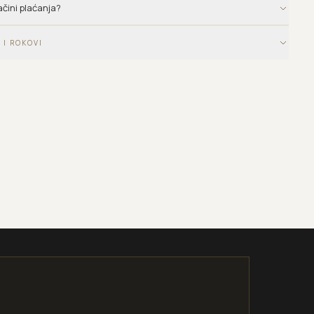
ačini plaćanja?
 I ROKOVI