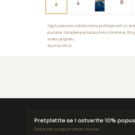
Ogrlicadonosi sofisticiranu profinjenost uz sreb
pozlate. Ukrašena je luksuznim cirkonima, što 
svaku prigodu.
duzina 45cm
Pretplatite se i ostvarite 10% popus
Dobijte kod za popust odmah na email.