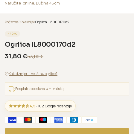
Naručite online. Dužina 45cm
Početna
/
Kolekcija
/
Ogrlica IL8000170d2
−
40
%
Ogrlica IL8000170d2
31,80
€
53,00
€
Kako izmjeriti veličinu ogrlice?
Besplatna dostava u Hrvatskoj
4,5
· 102 Google recenzije