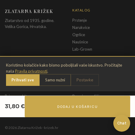
ZLATARNA KRIŽEK
KATALOG
Prstenje
Zlatarstvo od 1935. godine.
Velika Gorica, Hrvatska.
Narukvice
Ogrlice
Naušnice
Lab-Grown
INFORMACIJE
PRAVNE ODREDBE
Koristimo kolačiće kako bismo poboljšali vaše iskustvo. Pročitajte
naša
Pravila privatnosti
.
O nama
Pravila privatnosti
Prihvati sve
Samo nužni
Postavke
Kontakt
Opći uvjeti
Dostava & povrat
Uvjeti povrata
Briga o nakitu
Promjena veličine
Jamstvo
Uvjeti poklon bona
31,80
€
DODAJ U KOŠARICU
Chat
©
2026
Zlatarna Križek · krizek.hr