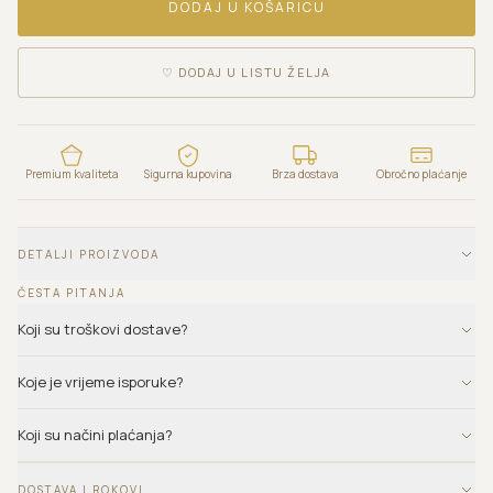
DODAJ U KOŠARICU
♡
DODAJ U LISTU ŽELJA
Premium kvaliteta
Sigurna kupovina
Brza dostava
Obročno plaćanje
DETALJI PROIZVODA
ČESTA PITANJA
Koji su troškovi dostave?
Koje je vrijeme isporuke?
Koji su načini plaćanja?
DOSTAVA I ROKOVI