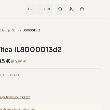
|
|
HR
EN
DE
Kolekcija
/
Ogrlica IL8000013d2
lica IL8000013d2
93
€
169,89
€
BOJE METALA
mjeriti veličinu ogrlice?
platna dostava u Hrvatskoj