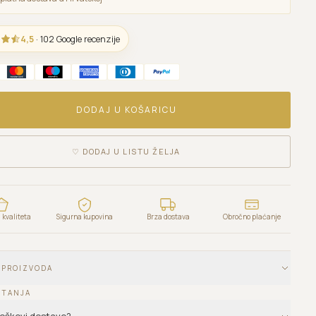
4,5
· 102 Google recenzije
DODAJ U KOŠARICU
♡
DODAJ U LISTU ŽELJA
kvaliteta
Sigurna kupovina
Brza dostava
Obročno plaćanje
 PROIZVODA
ITANJA