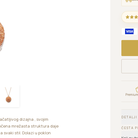
Premium 
DETALJI
čatljivog dizajna , svojim
zbočena mrežasta struktura daje
ČESTA P
 svaki stil. Dolazi u poklon