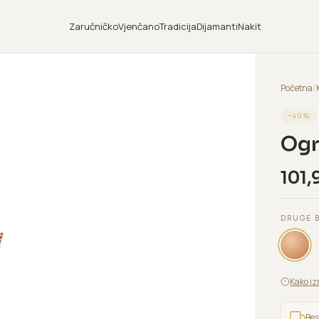
Zaručničko
Vjenčano
Tradicija
Dijamanti
Nakit
Početna
/
−
40
%
Ogr
101,
DRUGE 
Kako iz
Bes