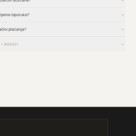
troškovi dostave?
vrijeme isporuke?
ačini plaćanja?
 I ROKOVI