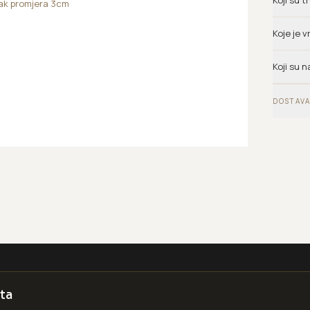
Koji su 
sak promjera 3cm
Koje je 
Koji su n
DOSTAVA
ta