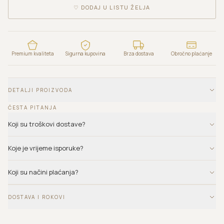
♡
DODAJ U LISTU ŽELJA
Premium kvaliteta
Sigurna kupovina
Brza dostava
Obročno plaćanje
DETALJI PROIZVODA
ČESTA PITANJA
Koji su troškovi dostave?
Koje je vrijeme isporuke?
Koji su načini plaćanja?
DOSTAVA I ROKOVI