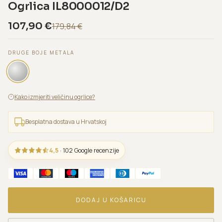
Ogrlica IL8000012/D2
107,90
€
179,84
€
DRUGE BOJE METALA
Kako izmjeriti veličinu ogrlice?
Besplatna dostava u Hrvatskoj
4,5
· 102 Google recenzije
DODAJ U KOŠARICU