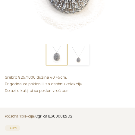
Srebro 925/1000 dužina 40 +5cm.
Prigodna za poklon ili za osobnu kolekciju.
Dolazi u kutijici sa poklon vrećicom.
Početna
/
Kolekcija
/
Ogrlica IL8000012/D2
−
40
%