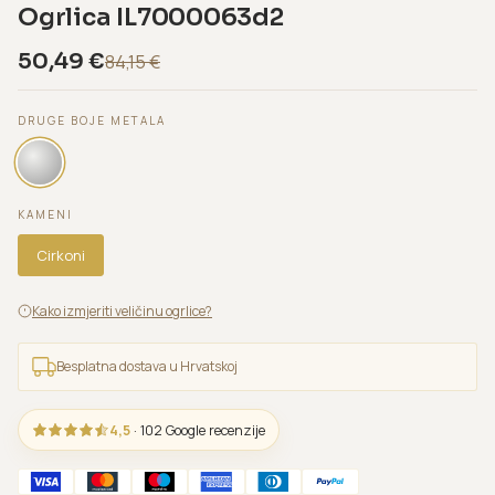
Ogrlica IL7000063d2
50,49
€
84,15
€
DRUGE BOJE METALA
KAMENI
Cirkoni
Kako izmjeriti veličinu ogrlice?
Besplatna dostava u Hrvatskoj
4,5
· 102 Google recenzije