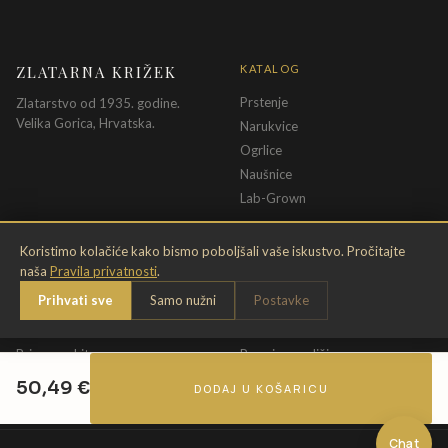
ZLATARNA KRIŽEK
KATALOG
Prstenje
Zlatarstvo od 1935. godine.
Velika Gorica, Hrvatska.
Narukvice
Ogrlice
Naušnice
Lab-Grown
INFORMACIJE
PRAVNE ODREDBE
Koristimo kolačiće kako bismo poboljšali vaše iskustvo. Pročitajte
naša
Pravila privatnosti
.
O nama
Pravila privatnosti
Prihvati sve
Samo nužni
Postavke
Kontakt
Opći uvjeti
Dostava & povrat
Uvjeti povrata
Briga o nakitu
Promjena veličine
Jamstvo
Uvjeti poklon bona
50,49
€
DODAJ U KOŠARICU
Chat