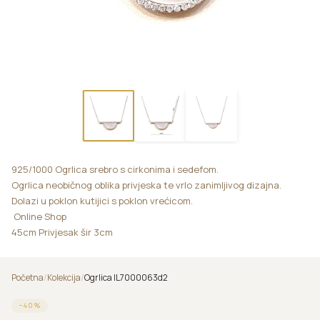
925/1000 Ogrlica srebro s cirkonima i sedefom.
Ogrlica neobičnog oblika privjeska te vrlo zanimljivog dizajna.
Dolazi u poklon kutijici s poklon vrećicom.
Online Shop
45cm Privjesak šir 3cm
Početna
/
Kolekcija
/
Ogrlica IL7000063d2
−
40
%