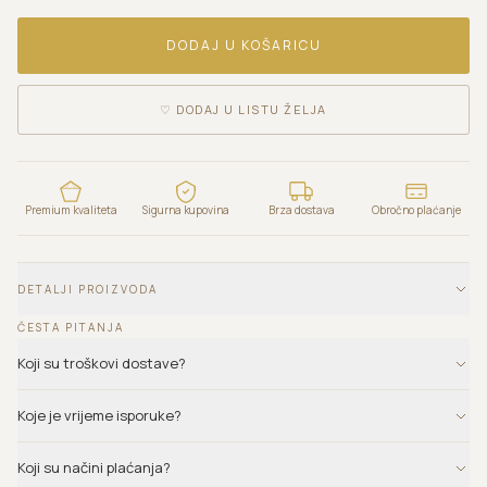
DODAJ U KOŠARICU
♡
DODAJ U LISTU ŽELJA
Premium kvaliteta
Sigurna kupovina
Brza dostava
Obročno plaćanje
DETALJI PROIZVODA
ČESTA PITANJA
Koji su troškovi dostave?
Koje je vrijeme isporuke?
Koji su načini plaćanja?