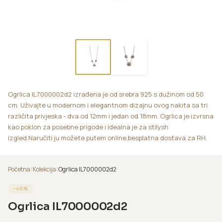
Ogrlica IL7000002d2 izrađena je od srebra 925 s dužinom od 50
cm. Uživajte u modernom i elegantnom dizajnu ovog nakita sa tri
različita privjeska - dva od 12mm i jedan od 18mm. Ogrlica je izvrsna
kao poklon za posebne prigode i idealna je za stilysh
izgled.Naručiti ju možete putem online,besplatna dostava za RH.
Početna
/
Kolekcija
/
Ogrlica IL7000002d2
−
40
%
Ogrlica IL7000002d2