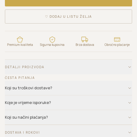
♡
DODAJ U LISTU ŽELJA
Premium kvaliteta
Sigurna kupovina
Brza dostava
Obročno plaćanje
DETALJI PROIZVODA
ČESTA PITANJA
Koji su troškovi dostave?
Koje je vrijeme isporuke?
Koji su načini plaćanja?
DOSTAVA I ROKOVI