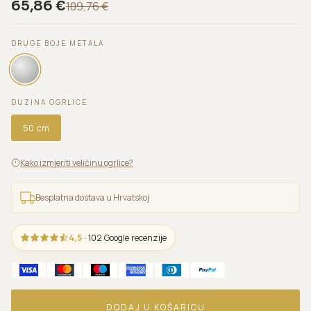
65,86
€
109,76
€
DRUGE BOJE METALA
DUZINA OGRLICE
50 cm
Kako izmjeriti veličinu ogrlice?
Besplatna dostava u Hrvatskoj
4,5
· 102 Google recenzije
DODAJ U KOŠARICU