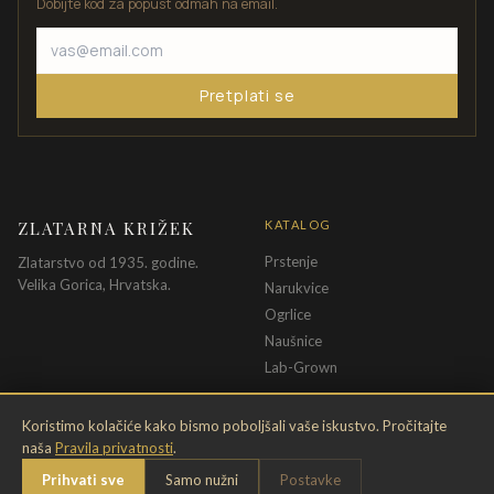
Dobijte kod za popust odmah na email.
Pretplati se
ZLATARNA KRIŽEK
KATALOG
Prstenje
Zlatarstvo od 1935. godine.
Velika Gorica, Hrvatska.
Narukvice
Ogrlice
Naušnice
Lab-Grown
INFORMACIJE
PRAVNE ODREDBE
Koristimo kolačiće kako bismo poboljšali vaše iskustvo. Pročitajte
naša
Pravila privatnosti
.
O nama
Pravila privatnosti
Prihvati sve
Samo nužni
Postavke
Kontakt
Opći uvjeti