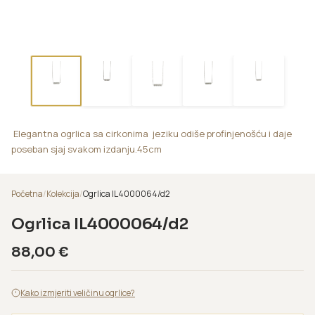
Elegantna ogrlica sa cirkonima jeziku odiše profinjenošću i daje
poseban sjaj svakom izdanju.45cm
Početna
/
Kolekcija
/
Ogrlica IL4000064/d2
Ogrlica IL4000064/d2
88,00
€
Kako izmjeriti veličinu ogrlice?