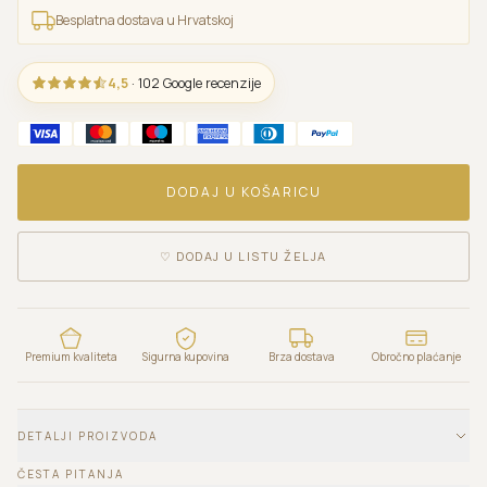
Besplatna dostava u Hrvatskoj
4,5
· 102 Google recenzije
DODAJ U KOŠARICU
♡
DODAJ U LISTU ŽELJA
Premium kvaliteta
Sigurna kupovina
Brza dostava
Obročno plaćanje
DETALJI PROIZVODA
ČESTA PITANJA